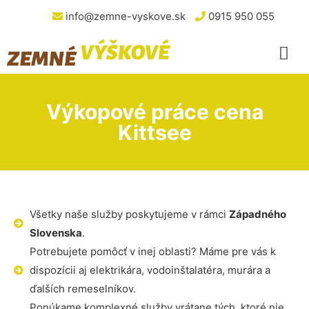
info@zemne-vyskove.sk
0915 950 055
Výkopové práce cena
Kittsee
Všetky naše služby poskytujeme v rámci
Západného
Slovenska
.
Potrebujete pomôcť v inej oblasti? Máme pre vás k
dispozícii aj elektrikára, vodoinštalatéra, murára a
ďalších remeselníkov.
Ponúkame komplexné služby vrátane tých, ktoré nie