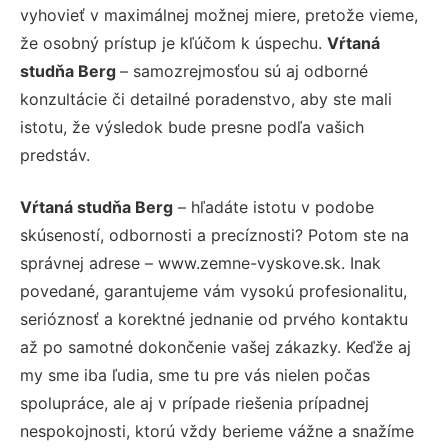
vyhovieť v maximálnej možnej miere, pretože vieme,
že osobný prístup je kľúčom k úspechu.
Vŕtaná
studňa Berg
– samozrejmosťou sú aj odborné
konzultácie či detailné poradenstvo, aby ste mali
istotu, že výsledok bude presne podľa vašich
predstáv.
Vŕtaná studňa Berg
– hľadáte istotu v podobe
skúseností, odbornosti a precíznosti? Potom ste na
správnej adrese – www.zemne-vyskove.sk. Inak
povedané, garantujeme vám vysokú profesionalitu,
serióznosť a korektné jednanie od prvého kontaktu
až po samotné dokončenie vašej zákazky. Keďže aj
my sme iba ľudia, sme tu pre vás nielen počas
spolupráce, ale aj v prípade riešenia prípadnej
nespokojnosti, ktorú vždy berieme vážne a snažíme