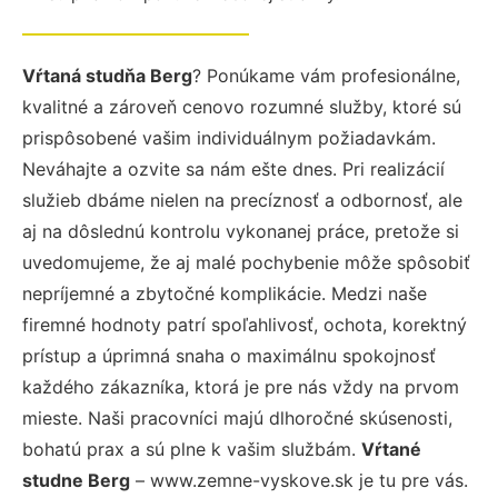
Vŕtaná studňa Berg
? Ponúkame vám profesionálne,
kvalitné a zároveň cenovo rozumné služby, ktoré sú
prispôsobené vašim individuálnym požiadavkám.
Neváhajte a ozvite sa nám ešte dnes. Pri realizácií
služieb dbáme nielen na precíznosť a odbornosť, ale
aj na dôslednú kontrolu vykonanej práce, pretože si
uvedomujeme, že aj malé pochybenie môže spôsobiť
nepríjemné a zbytočné komplikácie. Medzi naše
firemné hodnoty patrí spoľahlivosť, ochota, korektný
prístup a úprimná snaha o maximálnu spokojnosť
každého zákazníka, ktorá je pre nás vždy na prvom
mieste. Naši pracovníci majú dlhoročné skúsenosti,
bohatú prax a sú plne k vašim službám.
Vŕtané
studne Berg
– www.zemne-vyskove.sk je tu pre vás.