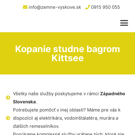
info@zemne-vyskove.sk
0915 950 055
Kopanie studne bagrom
Kittsee
Všetky naše služby poskytujeme v rámci
Západného
Slovenska
.
Potrebujete pomôcť v inej oblasti? Máme pre vás k
dispozícii aj elektrikára, vodoinštalatéra, murára a
ďalších remeselníkov.
Ponúkame komplexné služby vrátane tých, ktoré nie