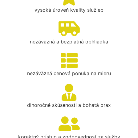
vysoká úroveň kvality služieb
nezáväzná a bezplatná obhliadka
nezáväzná cenová ponuka na mieru
dlhoročné skúsenosti a bohatá prax
korektný prístup a zodpovednosť za služby