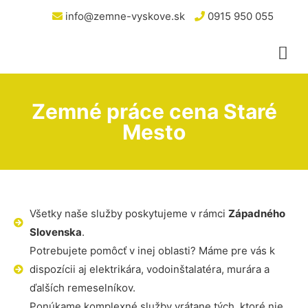
info@zemne-vyskove.sk
0915 950 055
Zemné práce cena Staré
Mesto
Všetky naše služby poskytujeme v rámci
Západného
Slovenska
.
Potrebujete pomôcť v inej oblasti? Máme pre vás k
dispozícii aj elektrikára, vodoinštalatéra, murára a
ďalších remeselníkov.
Ponúkame komplexné služby vrátane tých, ktoré nie