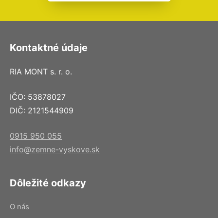
Kontaktné údaje
RIA MONT s. r. o.
IČO: 53878027
DIČ: 2121544909
0915 950 055
info@zemne-vyskove.sk
Dôležité odkazy
O nás