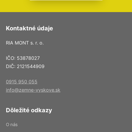
Kontaktné údaje
RIA MONT s. r. o.
IČO: 53878027
DIČ: 2121544909
0915 950 055
info@zemne-vyskove.sk
Dôležité odkazy
O nás