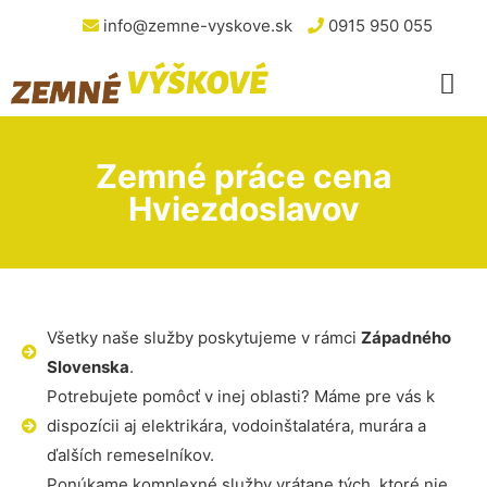
info@zemne-vyskove.sk
0915 950 055
Zemné práce cena
Hviezdoslavov
Všetky naše služby poskytujeme v rámci
Západného
Slovenska
.
Potrebujete pomôcť v inej oblasti? Máme pre vás k
dispozícii aj elektrikára, vodoinštalatéra, murára a
ďalších remeselníkov.
Ponúkame komplexné služby vrátane tých, ktoré nie