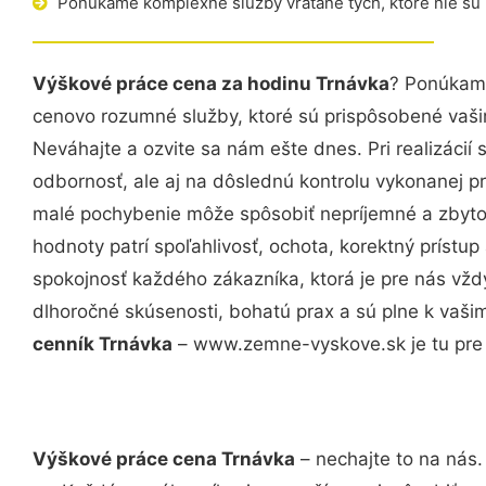
Ponúkame komplexné služby vrátane tých, ktoré nie sú
Výškové práce cena za hodinu Trnávka
? Ponúkame
cenovo rozumné služby, ktoré sú prispôsobené vaš
Neváhajte a ozvite sa nám ešte dnes. Pri realizácií
odbornosť, ale aj na dôslednú kontrolu vykonanej p
malé pochybenie môže spôsobiť nepríjemné a zbyto
hodnoty patrí spoľahlivosť, ochota, korektný príst
spokojnosť každého zákazníka, ktorá je pre nás vžd
dlhoročné skúsenosti, bohatú prax a sú plne k vaš
cenník Trnávka
– www.zemne-vyskove.sk je tu pre 
Výškové práce cena Trnávka
– nechajte to na nás.