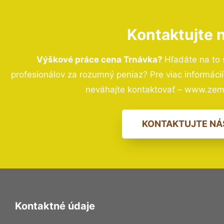
Kontaktujte 
Výškové práce cena Trnávka?
Hľadáte na to
profesionálov za rozumný peniaz? Pre viac informác
neváhajte kontaktovať – www.zem
KONTAKTUJTE NÁ
Kontaktné údaje