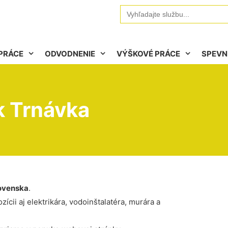
Search
for:
PRÁCE
ODVODNENIE
VÝŠKOVÉ PRÁCE
SPEVN
k Trnávka
ovenska
.
ícii aj elektrikára, vodoinštalatéra, murára a