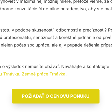
vyhovieť v maximálnej možnej miere, pretože vieme, že 
borné konzultácie či detailné poradenstvo, aby ste mal
istotu v podobe skúseností, odbornosti a precíznosti?
 profesionalitu, serióznosť a korektné jednanie od pr
nielen počas spolupráce, ale aj v prípade riešenia príp
 o výsledok nemusíte obávať. Neváhajte a kontaktujte nás
u Trnávka
,
Zemné práce Trnávka
.
POŽIADAŤ O CENOVÚ PONUKU