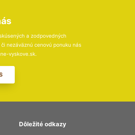
nás
 skúsených a zodpovedných
ií či nezáväznú cenovú ponuku nás
ne-vyskove.sk.
S
Dôležité odkazy