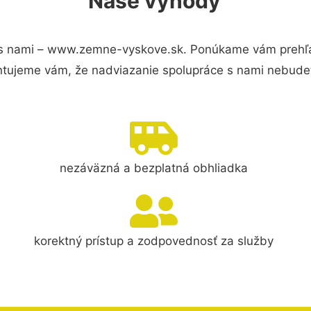
Naše výhody
s nami – www.zemne-vyskove.sk. Ponúkame vám prehľad
ntujeme vám, že nadviazanie spolupráce s nami nebudet
nezáväzná a bezplatná obhliadka
korektný prístup a zodpovednosť za služby