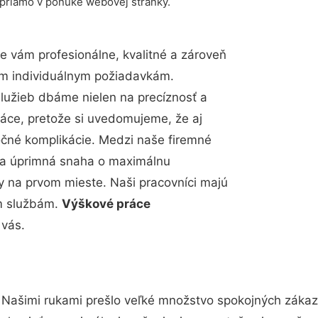
 priamo v ponuke webovej stránky.
 vám profesionálne, kvalitné a zároveň
im individuálnym požiadavkám.
 služieb dbáme nielen na precíznosť a
ráce, pretože si uvedomujeme, že aj
čné komplikácie. Medzi naše firemné
up a úprimná snaha o maximálnu
y na prvom mieste. Naši pracovníci majú
im službám.
Výškové práce
vás.
 Našimi rukami prešlo veľké množstvo spokojných zákazn