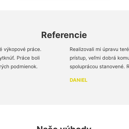
Referencie
é výkopové práce.
Realizovali mi úpravu te
tknúť. Práce boli
prístup, veľmi dobrá komu
brých podmienok.
spoluprácou stanovené. R
DANIEL