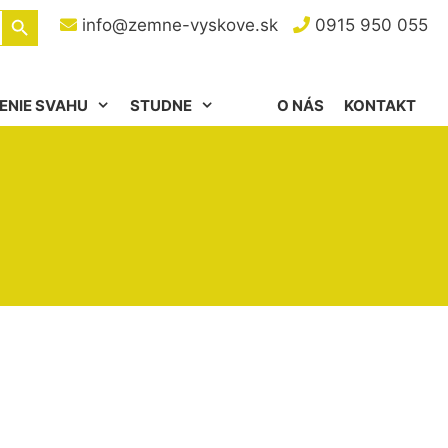
Search Button
info@zemne-vyskove.sk
0915 950 055
ENIE SVAHU
STUDNE
O NÁS
KONTAKT