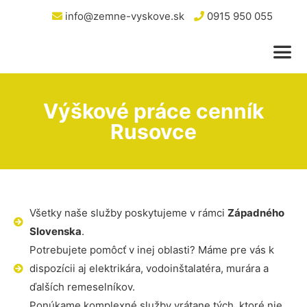
info@zemne-vyskove.sk
0915 950 055
Výškové práce cenník
Rusovce
Všetky naše služby poskytujeme v rámci
Západného
Slovenska
.
Potrebujete pomôcť v inej oblasti? Máme pre vás k
dispozícii aj elektrikára, vodoinštalatéra, murára a
ďalších remeselníkov.
Ponúkame komplexné služby vrátane tých, ktoré nie