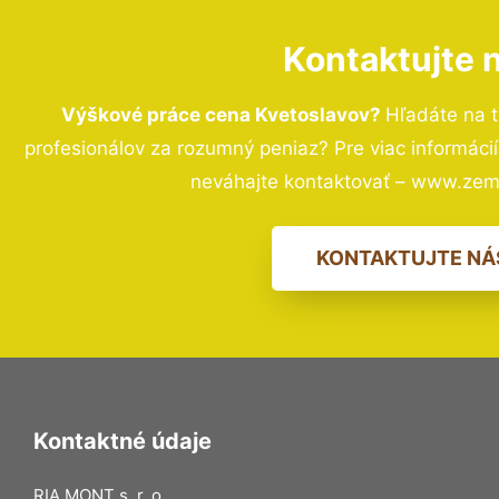
Kontaktujte 
Výškové práce cena Kvetoslavov?
Hľadáte na 
profesionálov za rozumný peniaz? Pre viac informác
neváhajte kontaktovať – www.zem
KONTAKTUJTE NÁ
Kontaktné údaje
RIA MONT s. r. o.