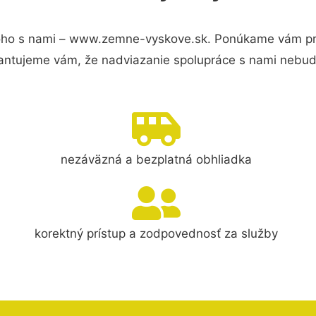
oho s nami – www.zemne-vyskove.sk. Ponúkame vám preh
antujeme vám, že nadviazanie spolupráce s nami nebude
nezáväzná a bezplatná obhliadka
korektný prístup a zodpovednosť za služby