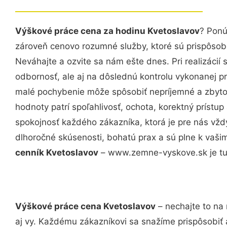
Výškové práce cena za hodinu Kvetoslavov
? Ponú
zároveň cenovo rozumné služby, ktoré sú prispôso
Neváhajte a ozvite sa nám ešte dnes. Pri realizácií
odbornosť, ale aj na dôslednú kontrolu vykonanej p
malé pochybenie môže spôsobiť nepríjemné a zbyto
hodnoty patrí spoľahlivosť, ochota, korektný príst
spokojnosť každého zákazníka, ktorá je pre nás vžd
dlhoročné skúsenosti, bohatú prax a sú plne k vaš
cenník Kvetoslavov
– www.zemne-vyskove.sk je tu 
Výškové práce cena Kvetoslavov
– nechajte to na
aj vy. Každému zákazníkovi sa snažíme prispôsobiť 