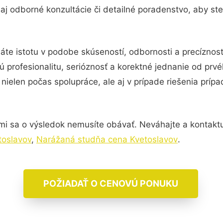
j odborné konzultácie či detailné poradenstvo, aby ste
áte istotu v podobe skúseností, odbornosti a precízno
 profesionalitu, serióznosť a korektné jednanie od pr
nielen počas spolupráce, ale aj v prípade riešenia príp
mi sa o výsledok nemusíte obávať. Neváhajte a kontaktujte
toslavov
,
Narážaná studňa cena Kvetoslavov
.
POŽIADAŤ O CENOVÚ PONUKU