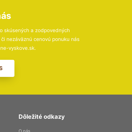
nás
to skúsených a zodpovedných
ií či nezáväznú cenovú ponuku nás
ne-vyskove.sk.
S
Dôležité odkazy
O nás