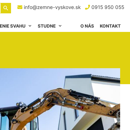
Search Button
info@zemne-vyskove.sk
0915 950 055
ENIE SVAHU
STUDNE
O NÁS
KONTAKT