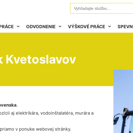
Search
for:
PRÁCE
ODVODNENIE
VÝŠKOVÉ PRÁCE
SPEVN
k Kvetoslavov
ovenska
.
ícii aj elektrikára, vodoinštalatéra, murára a
 priamo v ponuke webovej stránky.