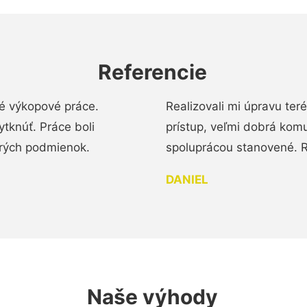
Referencie
é výkopové práce.
Realizovali mi úpravu te
tknúť. Práce boli
prístup, veľmi dobrá komu
brých podmienok.
spoluprácou stanovené. R
DANIEL
Naše výhody