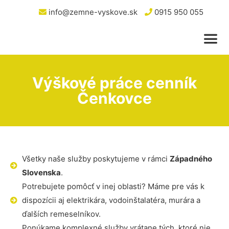
info@zemne-vyskove.sk
0915 950 055
Výškové práce cenník
Čenkovce
Všetky naše služby poskytujeme v rámci
Západného
Slovenska
.
Potrebujete pomôcť v inej oblasti? Máme pre vás k
dispozícii aj elektrikára, vodoinštalatéra, murára a
ďalších remeselníkov.
Ponúkame komplexné služby vrátane tých, ktoré nie