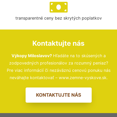
transparentné ceny bez skrytých poplatkov
Kontaktujte nás
Výkopy Miloslavov?
Hľadáte na to skúsených a
zodpovedných profesionálov za rozumný peniaz?
Pre viac informácií či nezáväznú cenovú ponuku nás
neváhajte kontaktovať – www.zemne-vyskove.sk.
KONTAKTUJTE NÁS