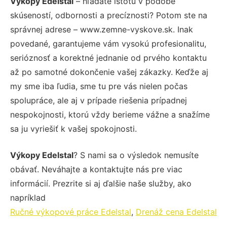
Výkopy Edelstal
– hľadáte istotu v podobe
skúseností, odbornosti a precíznosti? Potom ste na
správnej adrese – www.zemne-vyskove.sk. Inak
povedané, garantujeme vám vysokú profesionalitu,
serióznosť a korektné jednanie od prvého kontaktu
až po samotné dokončenie vašej zákazky. Keďže aj
my sme iba ľudia, sme tu pre vás nielen počas
spolupráce, ale aj v prípade riešenia prípadnej
nespokojnosti, ktorú vždy berieme vážne a snažíme
sa ju vyriešiť k vašej spokojnosti.
Výkopy Edelstal
? S nami sa o výsledok nemusíte
obávať. Neváhajte a kontaktujte nás pre viac
informácií. Prezrite si aj ďalšie naše služby, ako
napríklad
Ručné výkopové práce Edelstal
,
Drenáž cena Edelstal
.