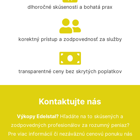
dlhoročné skúsenosti a bohatá prax
korektný prístup a zodpovednosť za služby
transparentné ceny bez skrytých poplatkov
Kontaktujte nás
Výkopy Edelstal?
Hľadáte na to skúsených a
zodpovedných profesionálov za rozumný peniaz?
Pre viac informácií či nezáväznú cenovú ponuku nás