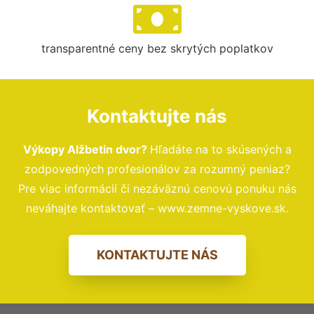
transparentné ceny bez skrytých poplatkov
Kontaktujte nás
Výkopy Alžbetin dvor?
Hľadáte na to skúsených a
zodpovedných profesionálov za rozumný peniaz?
Pre viac informácií či nezáväznú cenovú ponuku nás
neváhajte kontaktovať – www.zemne-vyskove.sk.
KONTAKTUJTE NÁS