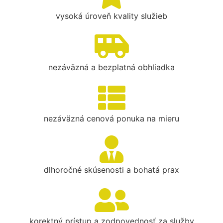
vysoká úroveň kvality služieb
nezáväzná a bezplatná obhliadka
nezáväzná cenová ponuka na mieru
dlhoročné skúsenosti a bohatá prax
korektný prístup a zodpovednosť za služby