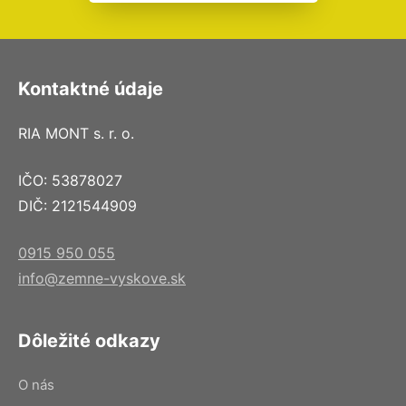
Kontaktné údaje
RIA MONT s. r. o.
IČO: 53878027
DIČ: 2121544909
0915 950 055
info@zemne-vyskove.sk
Dôležité odkazy
O nás