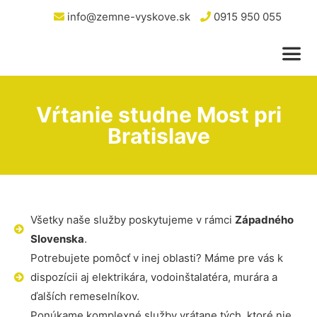
info@zemne-vyskove.sk
0915 950 055
Vŕtanie studne Most pri
Bratislave
Všetky naše služby poskytujeme v rámci
Západného
Slovenska
.
Potrebujete pomôcť v inej oblasti? Máme pre vás k
dispozícii aj elektrikára, vodoinštalatéra, murára a
ďalších remeselníkov.
Ponúkame komplexné služby vrátane tých, ktoré nie