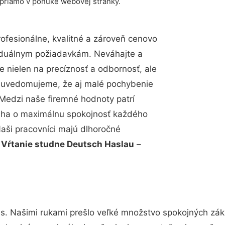
 priamo v ponuke webovej stránky.
fesionálne, kvalitné a zároveň cenovo
viduálnym požiadavkám. Neváhajte a
e nielen na precíznosť a odbornosť, ale
si uvedomujeme, že aj malé pochybenie
Medzi naše firemné hodnoty patrí
snaha o maximálnu spokojnosť každého
Naši pracovníci majú dlhoročné
.
Vŕtanie studne Deutsch Haslau
–
s. Našimi rukami prešlo veľké množstvo spokojných záka