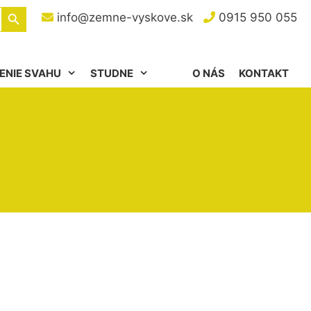
Search Button
info@zemne-vyskove.sk
0915 950 055
ENIE SVAHU
STUDNE
O NÁS
KONTAKT