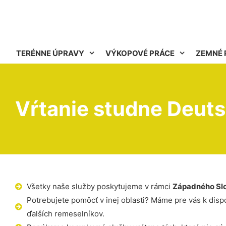
TERÉNNE ÚPRAVY
VÝKOPOVÉ PRÁCE
ZEMNÉ 
Vŕtanie studne Deut
Všetky naše služby poskytujeme v rámci
Západného Sl
Potrebujete pomôcť v inej oblasti? Máme pre vás k dispoz
ďalších remeselníkov.