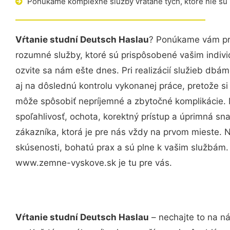
Ponúkame komplexné služby vrátane tých, ktoré nie sú
Vŕtanie studní Deutsch Haslau
? Ponúkame vám pro
rozumné služby, ktoré sú prispôsobené vašim indi
ozvite sa nám ešte dnes. Pri realizácií služieb dbám
aj na dôslednú kontrolu vykonanej práce, pretože 
môže spôsobiť nepríjemné a zbytočné komplikácie. 
spoľahlivosť, ochota, korektný prístup a úprimná 
zákazníka, ktorá je pre nás vždy na prvom mieste. 
skúsenosti, bohatú prax a sú plne k vašim službám
www.zemne-vyskove.sk je tu pre vás.
Vŕtanie studní Deutsch Haslau
– nechajte to na ná