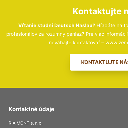
Kontaktujte 
Vŕtanie studní Deutsch Haslau?
Hľadáte na t
profesionálov za rozumný peniaz? Pre viac informác
neváhajte kontaktovať – www.zem
KONTAKTUJTE NÁ
Kontaktné údaje
RIA MONT s. r. o.