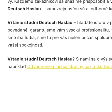
vy. Každému zákazníkovi sa snažíme prispôsobiť a 
Deutsch Haslau
– samozrejmosťou sú aj odborné kon
Vŕtanie studní Deutsch Haslau
– hľadáte istotu v
povedané, garantujeme vám vysokú profesionalitu, 
sme iba ľudia, sme tu pre vás nielen počas spoluprác
vašej spokojnosti.
Vŕtanie studní Deutsch Haslau
? S nami sa o výsle
napríklad
Odvodnenie plochej strechy cez atiku De