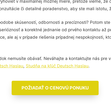
vyhovieť v maximálnej možnej miere, pretože vieme, že 
zultácie či detailné poradenstvo, aby ste mali istotu,
 podobe skúseností, odbornosti a precíznosti? Potom s
serióznosť a korektné jednanie od prvého kontaktu až 
e, ale aj v prípade riešenia prípadnej nespokojnosti, kt
dok nemusíte obávať. Neváhajte a kontaktujte nás pre via
utsch Haslau
,
Studňa na kľúč Deutsch Haslau
.
POŽIADAŤ O CENOVÚ PONUKU