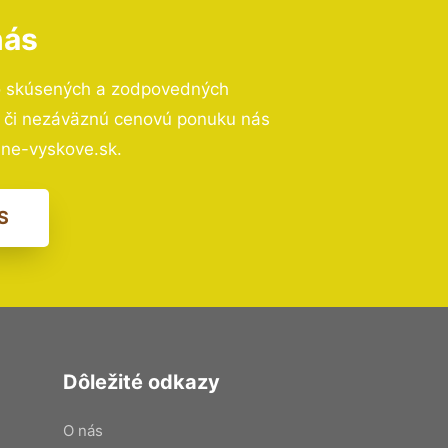
nás
o skúsených a zodpovedných
ií či nezáväznú cenovú ponuku nás
ne-vyskove.sk.
S
Dôležité odkazy
O nás