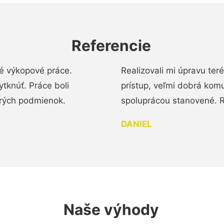
Referencie
é výkopové práce.
Realizovali mi úpravu te
tknúť. Práce boli
prístup, veľmi dobrá komu
brých podmienok.
spoluprácou stanovené. R
DANIEL
Naše výhody