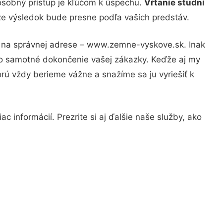
osobný prístup je kľúčom k úspechu.
Vŕtanie studní
 že výsledok bude presne podľa vašich predstáv.
te na správnej adrese – www.zemne-vyskove.sk. Inak
po samotné dokončenie vašej zákazky. Keďže aj my
orú vždy berieme vážne a snažíme sa ju vyriešiť k
c informácií. Prezrite si aj ďalšie naše služby, ako