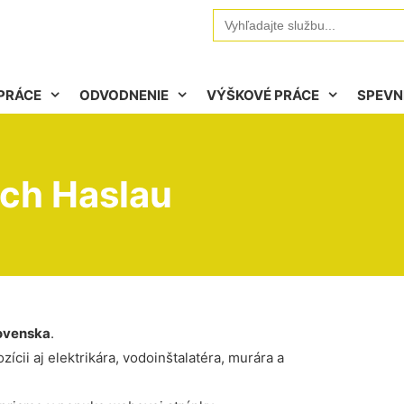
Search
for:
PRÁCE
ODVODNENIE
VÝŠKOVÉ PRÁCE
SPEVN
sch Haslau
ovenska
.
ícii aj elektrikára, vodoinštalatéra, murára a