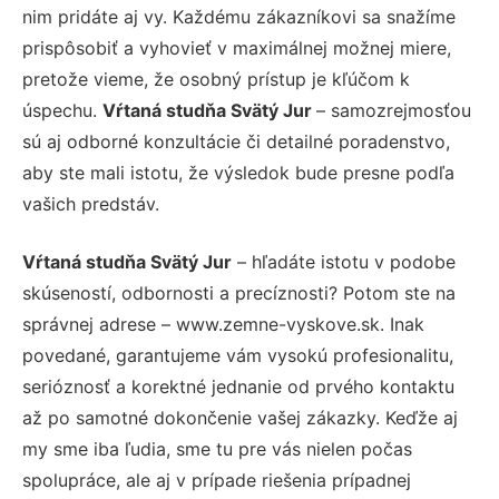
nim pridáte aj vy. Každému zákazníkovi sa snažíme
prispôsobiť a vyhovieť v maximálnej možnej miere,
pretože vieme, že osobný prístup je kľúčom k
úspechu.
Vŕtaná studňa Svätý Jur
– samozrejmosťou
sú aj odborné konzultácie či detailné poradenstvo,
aby ste mali istotu, že výsledok bude presne podľa
vašich predstáv.
Vŕtaná studňa Svätý Jur
– hľadáte istotu v podobe
skúseností, odbornosti a precíznosti? Potom ste na
správnej adrese – www.zemne-vyskove.sk. Inak
povedané, garantujeme vám vysokú profesionalitu,
serióznosť a korektné jednanie od prvého kontaktu
až po samotné dokončenie vašej zákazky. Keďže aj
my sme iba ľudia, sme tu pre vás nielen počas
spolupráce, ale aj v prípade riešenia prípadnej