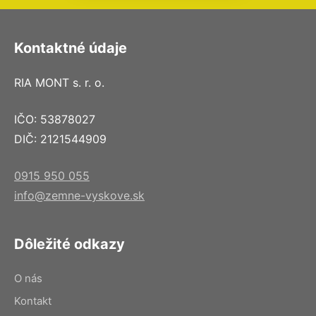
Kontaktné údaje
RIA MONT s. r. o.
IČO: 53878027
DIČ: 2121544909
0915 950 055
info@zemne-vyskove.sk
Dôležité odkazy
O nás
Kontakt