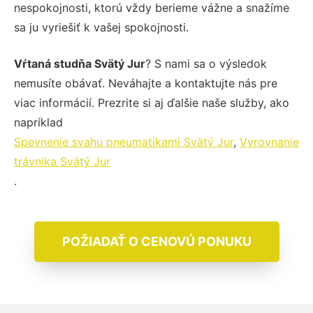
nespokojnosti, ktorú vždy berieme vážne a snažíme
sa ju vyriešiť k vašej spokojnosti.
Vŕtaná studňa Svätý Jur
? S nami sa o výsledok
nemusíte obávať. Neváhajte a kontaktujte nás pre
viac informácií. Prezrite si aj ďalšie naše služby, ako
napríklad
Spevnenie svahu pneumatikami Svätý Jur
,
Vyrovnanie
trávnika Svätý Jur
.
POŽIADAŤ O CENOVÚ PONUKU