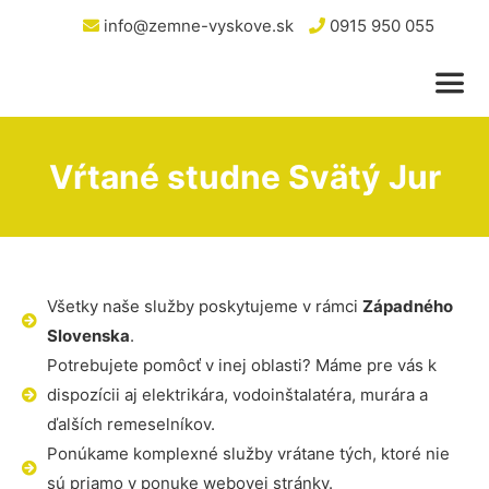
info@zemne-vyskove.sk
0915 950 055
Vŕtané studne Svätý Jur
Všetky naše služby poskytujeme v rámci
Západného
Slovenska
.
Potrebujete pomôcť v inej oblasti? Máme pre vás k
dispozícii aj elektrikára, vodoinštalatéra, murára a
ďalších remeselníkov.
Ponúkame komplexné služby vrátane tých, ktoré nie
sú priamo v ponuke webovej stránky.