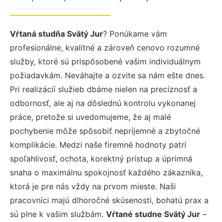
Vŕtaná studňa Svätý Jur
? Ponúkame vám
profesionálne, kvalitné a zároveň cenovo rozumné
služby, ktoré sú prispôsobené vašim individuálnym
požiadavkám. Neváhajte a ozvite sa nám ešte dnes.
Pri realizácií služieb dbáme nielen na precíznosť a
odbornosť, ale aj na dôslednú kontrolu vykonanej
práce, pretože si uvedomujeme, že aj malé
pochybenie môže spôsobiť nepríjemné a zbytočné
komplikácie. Medzi naše firemné hodnoty patrí
spoľahlivosť, ochota, korektný prístup a úprimná
snaha o maximálnu spokojnosť každého zákazníka,
ktorá je pre nás vždy na prvom mieste. Naši
pracovníci majú dlhoročné skúsenosti, bohatú prax a
sú plne k vašim službám.
Vŕtané studne Svätý Jur
–