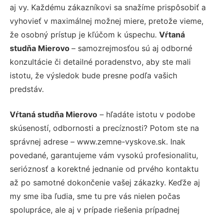
aj vy. Každému zákazníkovi sa snažíme prispôsobiť a
vyhovieť v maximálnej možnej miere, pretože vieme,
že osobný prístup je kľúčom k úspechu.
Vŕtaná
studňa Mierovo
– samozrejmosťou sú aj odborné
konzultácie či detailné poradenstvo, aby ste mali
istotu, že výsledok bude presne podľa vašich
predstáv.
Vŕtaná studňa Mierovo
– hľadáte istotu v podobe
skúseností, odbornosti a precíznosti? Potom ste na
správnej adrese – www.zemne-vyskove.sk. Inak
povedané, garantujeme vám vysokú profesionalitu,
serióznosť a korektné jednanie od prvého kontaktu
až po samotné dokončenie vašej zákazky. Keďže aj
my sme iba ľudia, sme tu pre vás nielen počas
spolupráce, ale aj v prípade riešenia prípadnej