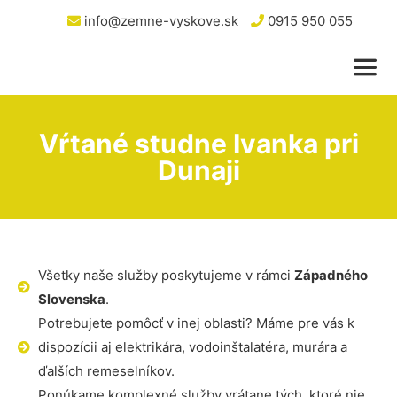
info@zemne-vyskove.sk
0915 950 055
Vŕtané studne Ivanka pri
Dunaji
Všetky naše služby poskytujeme v rámci
Západného
Slovenska
.
Potrebujete pomôcť v inej oblasti? Máme pre vás k
dispozícii aj elektrikára, vodoinštalatéra, murára a
ďalších remeselníkov.
Ponúkame komplexné služby vrátane tých, ktoré nie