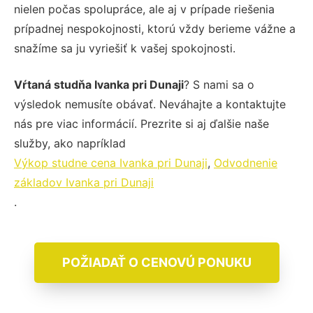
nielen počas spolupráce, ale aj v prípade riešenia
prípadnej nespokojnosti, ktorú vždy berieme vážne a
snažíme sa ju vyriešiť k vašej spokojnosti.
Vŕtaná studňa Ivanka pri Dunaji
? S nami sa o
výsledok nemusíte obávať. Neváhajte a kontaktujte
nás pre viac informácií. Prezrite si aj ďalšie naše
služby, ako napríklad
Výkop studne cena Ivanka pri Dunaji
,
Odvodnenie
základov Ivanka pri Dunaji
.
POŽIADAŤ O CENOVÚ PONUKU