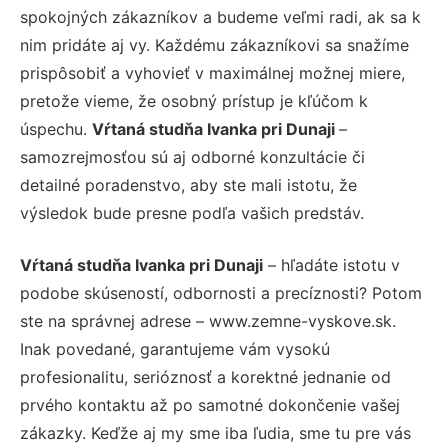
spokojných zákazníkov a budeme veľmi radi, ak sa k
nim pridáte aj vy. Každému zákazníkovi sa snažíme
prispôsobiť a vyhovieť v maximálnej možnej miere,
pretože vieme, že osobný prístup je kľúčom k
úspechu.
Vŕtaná studňa Ivanka pri Dunaji
–
samozrejmosťou sú aj odborné konzultácie či
detailné poradenstvo, aby ste mali istotu, že
výsledok bude presne podľa vašich predstáv.
Vŕtaná studňa Ivanka pri Dunaji
– hľadáte istotu v
podobe skúseností, odbornosti a precíznosti? Potom
ste na správnej adrese – www.zemne-vyskove.sk.
Inak povedané, garantujeme vám vysokú
profesionalitu, serióznosť a korektné jednanie od
prvého kontaktu až po samotné dokončenie vašej
zákazky. Keďže aj my sme iba ľudia, sme tu pre vás