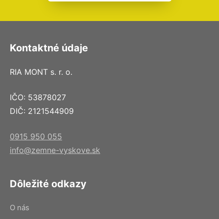
Kontaktné údaje
RIA MONT s. r. o.
IČO: 53878027
DIČ: 2121544909
0915 950 055
info@zemne-vyskove.sk
Dôležité odkazy
O nás