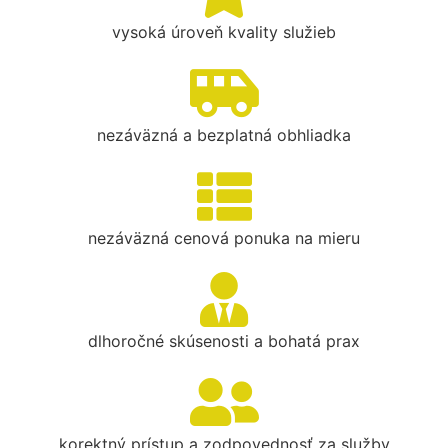
vysoká úroveň kvality služieb
nezáväzná a bezplatná obhliadka
nezáväzná cenová ponuka na mieru
dlhoročné skúsenosti a bohatá prax
korektný prístup a zodpovednosť za služby