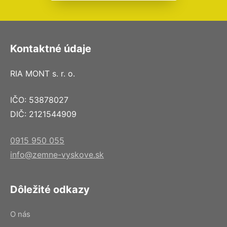
Kontaktné údaje
RIA MONT s. r. o.
IČO: 53878027
DIČ: 2121544909
0915 950 055
info@zemne-vyskove.sk
Dôležité odkazy
O nás