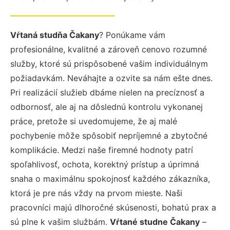
Vŕtaná studňa Čakany
? Ponúkame vám
profesionálne, kvalitné a zároveň cenovo rozumné
služby, ktoré sú prispôsobené vašim individuálnym
požiadavkám. Neváhajte a ozvite sa nám ešte dnes.
Pri realizácií služieb dbáme nielen na precíznosť a
odbornosť, ale aj na dôslednú kontrolu vykonanej
práce, pretože si uvedomujeme, že aj malé
pochybenie môže spôsobiť nepríjemné a zbytočné
komplikácie. Medzi naše firemné hodnoty patrí
spoľahlivosť, ochota, korektný prístup a úprimná
snaha o maximálnu spokojnosť každého zákazníka,
ktorá je pre nás vždy na prvom mieste. Naši
pracovníci majú dlhoročné skúsenosti, bohatú prax a
sú plne k vašim službám.
Vŕtané studne Čakany
–