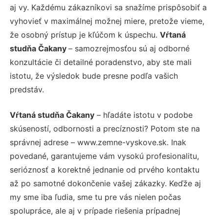
aj vy. Každému zákazníkovi sa snažíme prispôsobiť a
vyhovieť v maximálnej možnej miere, pretože vieme,
že osobný prístup je kľúčom k úspechu.
Vŕtaná
studňa Čakany
– samozrejmosťou sú aj odborné
konzultácie či detailné poradenstvo, aby ste mali
istotu, že výsledok bude presne podľa vašich
predstáv.
Vŕtaná studňa Čakany
– hľadáte istotu v podobe
skúseností, odbornosti a precíznosti? Potom ste na
správnej adrese – www.zemne-vyskove.sk. Inak
povedané, garantujeme vám vysokú profesionalitu,
serióznosť a korektné jednanie od prvého kontaktu
až po samotné dokončenie vašej zákazky. Keďže aj
my sme iba ľudia, sme tu pre vás nielen počas
spolupráce, ale aj v prípade riešenia prípadnej