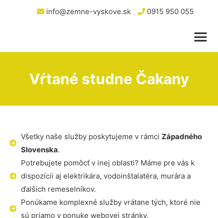
info@zemne-vyskove.sk
0915 950 055
Vŕtané studne Čakany
Všetky naše služby poskytujeme v rámci
Západného
Slovenska
.
Potrebujete pomôcť v inej oblasti? Máme pre vás k
dispozícii aj elektrikára, vodoinštalatéra, murára a
ďalších remeselníkov.
Ponúkame komplexné služby vrátane tých, ktoré nie
sú priamo v ponuke webovej stránky.