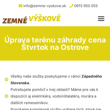
info@zemne-vyskove.sk
0915 950 055
Úprava terénu záhrady cena
Štvrtok na Ostrove
Všetky naše služby poskytujeme v rámci
Západného
Slovenska
.
Potrebujete pomôcť v inej oblasti? Máme pre vás k
dispozícii aj elektrikára, vodoinštalatéra, murára a
ďalších remeselníkov.
Ponúkame komplexné služby vrátane tých, ktoré nie