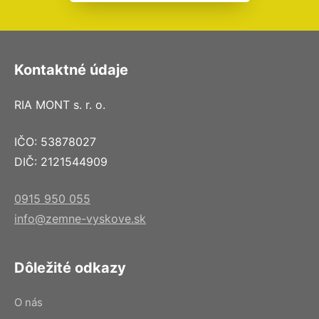
Kontaktné údaje
RIA MONT s. r. o.
IČO: 53878027
DIČ: 2121544909
0915 950 055
info@zemne-vyskove.sk
Dôležité odkazy
O nás