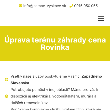
info@zemne-vyskove.sk
0915 950 055
Úprava terénu záhrady cena
Rovinka
Všetky naše služby poskytujeme v rámci
Západného
Slovenska
.
Potrebujete pomôcť v inej oblasti? Máme pre vás k
dispozícii aj elektrikára, vodoinštalatéra, murára a
ďalších remeselníkov.
Ponúkame komplexné služby vrátane tých, ktoré nie