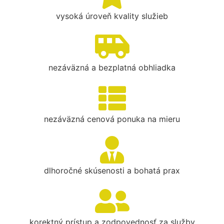
vysoká úroveň kvality služieb
nezáväzná a bezplatná obhliadka
nezáväzná cenová ponuka na mieru
dlhoročné skúsenosti a bohatá prax
korektný prístup a zodpovednosť za služby