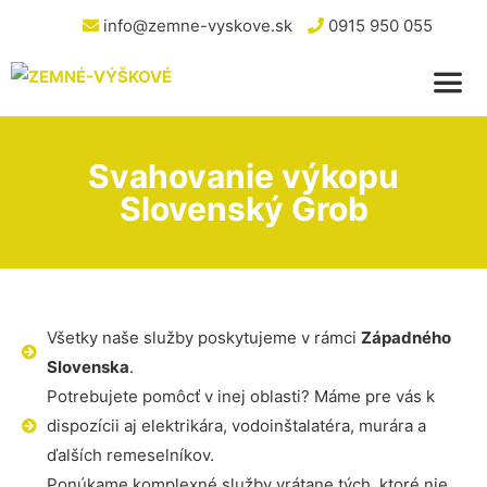
info@zemne-vyskove.sk
0915 950 055
Svahovanie výkopu
Slovenský Grob
Všetky naše služby poskytujeme v rámci
Západného
Slovenska
.
Potrebujete pomôcť v inej oblasti? Máme pre vás k
dispozícii aj elektrikára, vodoinštalatéra, murára a
ďalších remeselníkov.
Ponúkame komplexné služby vrátane tých, ktoré nie