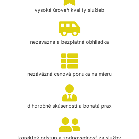
vysoká úroveň kvality služieb
nezáväzná a bezplatná obhliadka
nezáväzná cenová ponuka na mieru
dlhoročné skúsenosti a bohatá prax
korektný prístup a zodpovednosť za služby