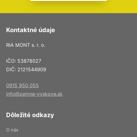
Kontaktné údaje
RIA MONT s. r. o.
IČO: 53878027
DIČ: 2121544909
0915 950 055
info@zemne-vyskove.sk
Dôležité odkazy
O nás