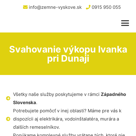
info@zemne-vyskove.sk
0915 950 055
Svahovanie výkopu Ivanka
pri Dunaji
Všetky naše služby poskytujeme v rámci
Západného
Slovenska
.
Potrebujete pomôcť v inej oblasti? Máme pre vás k
dispozícii aj elektrikára, vodoinštalatéra, murára a
ďalších remeselníkov.
Ponúkame komplexné služby vrátane tých, ktoré nie