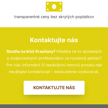
transparentné ceny bez skrytých poplatkov
Kontaktujte nás
Studňa na kľúč Krasňany?
Hľadáte na to skúsených
a zodpovedných profesionálov za rozumný peniaz?
Pre viac informácií či nezáväznú cenovú ponuku nás
neváhajte kontaktovať – www.zemne-vyskove.sk.
KONTAKTUJTE NÁS