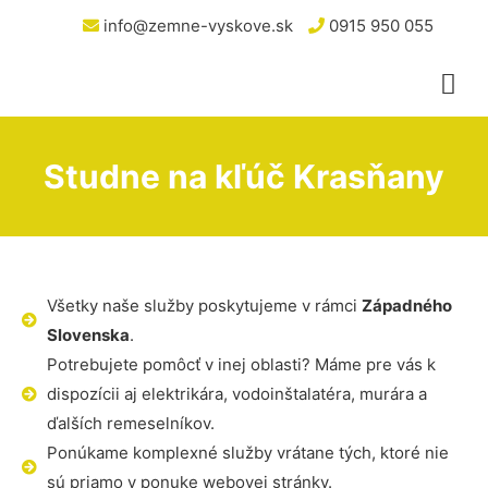
info@zemne-vyskove.sk
0915 950 055
Studne na kľúč Krasňany
Všetky naše služby poskytujeme v rámci
Západného
Slovenska
.
Potrebujete pomôcť v inej oblasti? Máme pre vás k
dispozícii aj elektrikára, vodoinštalatéra, murára a
ďalších remeselníkov.
Ponúkame komplexné služby vrátane tých, ktoré nie
sú priamo v ponuke webovej stránky.