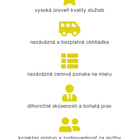
vysoká úroveň kvality služieb
nezáväzná a bezplatná obhliadka
nezáväzná cenová ponuka na mieru
dlhoročné skúsenosti a bohatá prax
korektný prístup a zodpovednosť za služby