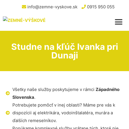
info@zemne-vyskove.sk
0915 950 055
Studne na kľúč Ivanka pri
Dunaji
Všetky naše služby poskytujeme v rámci
Západného
Slovenska
.
Potrebujete pomôcť v inej oblasti? Máme pre vás k
dispozícii aj elektrikára, vodoinštalatéra, murára a
ďalších remeselníkov.
Ponúkame komplexné služby vrátane tých, ktoré nie