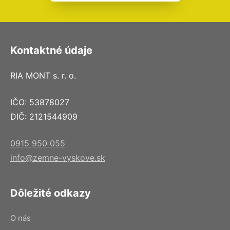
Kontaktné údaje
RIA MONT s. r. o.
IČO: 53878027
DIČ: 2121544909
0915 950 055
info@zemne-vyskove.sk
Dôležité odkazy
O nás