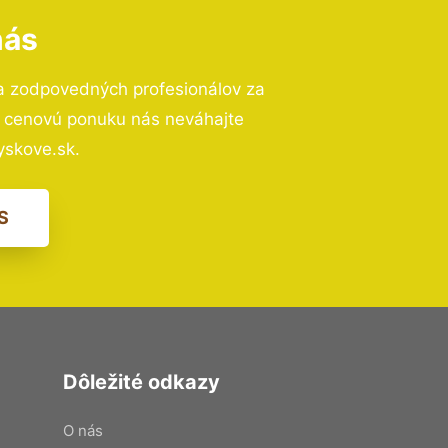
nás
a zodpovedných profesionálov za
ú cenovú ponuku nás neváhajte
skove.sk.
S
Dôležité odkazy
O nás