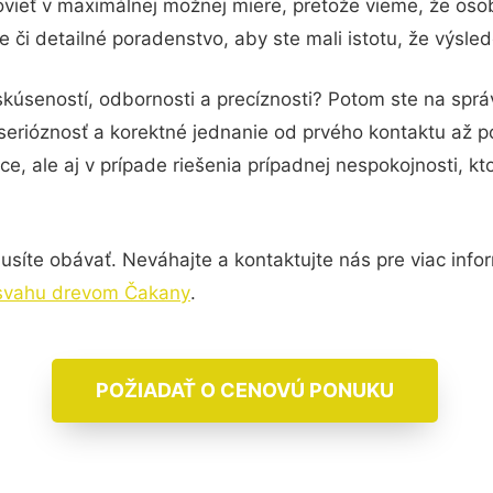
vieť v maximálnej možnej miere, pretože vieme, že oso
 či detailné poradenstvo, aby ste mali istotu, že výsle
skúseností, odbornosti a precíznosti? Potom ste na sp
serióznosť a korektné jednanie od prvého kontaktu až 
e, ale aj v prípade riešenia prípadnej nespokojnosti, kt
síte obávať. Neváhajte a kontaktujte nás pre viac informá
svahu drevom Čakany
.
POŽIADAŤ O CENOVÚ PONUKU