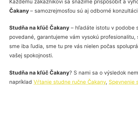
Každému zákazníkovi sa snažíme prispôsobiť a vyho
Čakany
– samozrejmosťou sú aj odborné konzultácie
Studňa na kľúč Čakany
– hľadáte istotu v podobe 
povedané, garantujeme vám vysokú profesionalitu, 
sme iba ľudia, sme tu pre vás nielen počas spoluprác
vašej spokojnosti.
Studňa na kľúč Čakany
? S nami sa o výsledok nemu
napríklad
Vŕtanie studne ručne Čakany
,
Spevnenie 