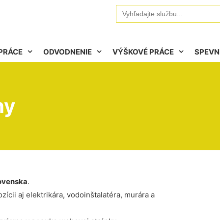
Search
for:
PRÁCE
ODVODNENIE
VÝŠKOVÉ PRÁCE
SPEVN
ny
ovenska
.
ícii aj elektrikára, vodoinštalatéra, murára a