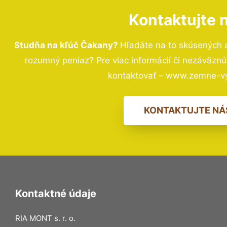
Kontaktujte 
Studňa na kľúč Čakany?
Hľadáte na to skúsených 
rozumný peniaz? Pre viac informácií či nezáväzn
kontaktovať – www.zemne-vy
KONTAKTUJTE NÁ
Kontaktné údaje
RIA MONT s. r. o.