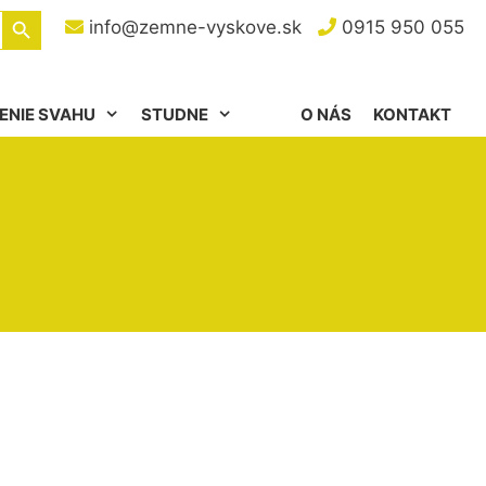
Search Button
info@zemne-vyskove.sk
0915 950 055
ENIE SVAHU
STUDNE
O NÁS
KONTAKT