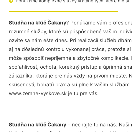
Ponúkame komplexné služby vrátane tých, ktoré nie sú
Studňa na kľúč Čakany
? Ponúkame vám profesionál
rozumné služby, ktoré sú prispôsobené vašim indi
ozvite sa nám ešte dnes. Pri realizácií služieb dbám
aj na dôslednú kontrolu vykonanej práce, pretože 
môže spôsobiť nepríjemné a zbytočné komplikácie. 
spoľahlivosť, ochota, korektný prístup a úprimná 
zákazníka, ktorá je pre nás vždy na prvom mieste. 
skúsenosti, bohatú prax a sú plne k vašim službám
www.zemne-vyskove.sk je tu pre vás.
Studňa na kľúč Čakany
– nechajte to na nás. Našim