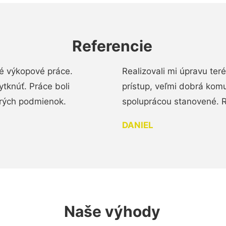
Referencie
é výkopové práce.
Realizovali mi úpravu te
tknúť. Práce boli
prístup, veľmi dobrá komu
brých podmienok.
spoluprácou stanovené. R
DANIEL
Naše výhody