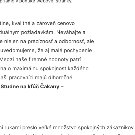
 priamo v ponuke webovej stránky.
ne, kvalitné a zároveň cenovo
viduálnym požiadavkám. Neváhajte a
e nielen na precíznosť a odbornosť, ale
si uvedomujeme, že aj malé pochybenie
Medzi naše firemné hodnoty patrí
snaha o maximálnu spokojnosť každého
Naši pracovníci majú dlhoročné
.
Studne na kľúč Čakany
–
i rukami prešlo veľké množstvo spokojných zákazníkov a