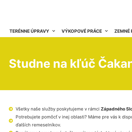
TERÉNNE ÚPRAVY
VÝKOPOVÉ PRÁCE
ZEMNÉ 
Studne na kľúč Čaka
Všetky naše služby poskytujeme v rámci
Západného Sl
Potrebujete pomôcť v inej oblasti? Máme pre vás k dispoz
ďalších remeselníkov.