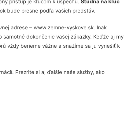
bný prístup je kľúčom k úspechu.
Studňa na kľúč
dok bude presne podľa vašich predstáv.
rávnej adrese – www.zemne-vyskove.sk. Inak
po samotné dokončenie vašej zákazky. Keďže aj my
orú vždy berieme vážne a snažíme sa ju vyriešiť k
cií. Prezrite si aj ďalšie naše služby, ako