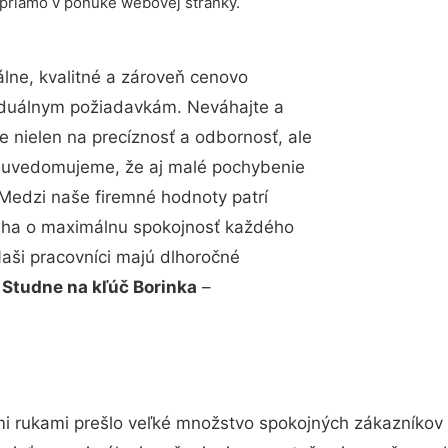
 priamo v ponuke webovej stránky.
ne, kvalitné a zároveň cenovo
viduálnym požiadavkám. Neváhajte a
e nielen na precíznosť a odbornosť, ale
si uvedomujeme, že aj malé pochybenie
Medzi naše firemné hodnoty patrí
snaha o maximálnu spokojnosť každého
Naši pracovníci majú dlhoročné
.
Studne na kľúč Borinka
–
i rukami prešlo veľké množstvo spokojných zákazníkov a