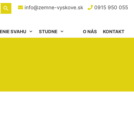
Search Button
info@zemne-vyskove.sk
0915 950 055
ENIE SVAHU
STUDNE
O NÁS
KONTAKT