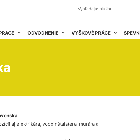
Search
for:
PRÁCE
ODVODNENIE
VÝŠKOVÉ PRÁCE
SPEVN
ka
ovenska
.
ícii aj elektrikára, vodoinštalatéra, murára a