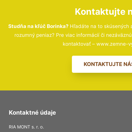
Kontaktujte 
Studňa na kľúč Borinka?
Hľadáte na to skúsených 
rozumný peniaz? Pre viac informácií či nezáväzn
kontaktovať – www.zemne-vy
KONTAKTUJTE NÁ
Kontaktné údaje
RIA MONT s. r. o.