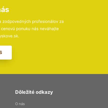
nás
a zodpovedných profesionálov za
ú cenovú ponuku nás neváhajte
skove.sk.
S
Dôležité odkazy
O nás