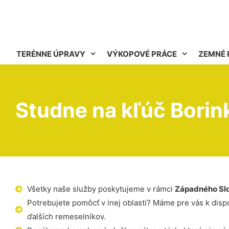
TERÉNNE ÚPRAVY
VÝKOPOVÉ PRÁCE
ZEMNÉ 
Studne na kľúč Borin
Všetky naše služby poskytujeme v rámci
Západného Sl
Potrebujete pomôcť v inej oblasti? Máme pre vás k dispoz
ďalších remeselníkov.