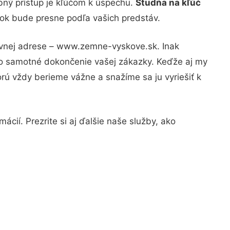
bný prístup je kľúčom k úspechu.
Studňa na kľúč
dok bude presne podľa vašich predstáv.
rávnej adrese – www.zemne-vyskove.sk. Inak
po samotné dokončenie vašej zákazky. Keďže aj my
orú vždy berieme vážne a snažíme sa ju vyriešiť k
cií. Prezrite si aj ďalšie naše služby, ako