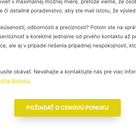
vieť v maximálnej možnej miere, pretože vieme, že oso
 či detailné poradenstvo, aby ste mali istotu, že výsle
skúseností, odbornosti a precíznosti? Potom ste na sp
serióznosť a korektné jednanie od prvého kontaktu až 
e, ale aj v prípade riešenia prípadnej nespokojnosti, kt
síte obávať. Neváhajte a kontaktujte nás pre viac informá
udňa Borinka
.
POŽIADAŤ O CENOVÚ PONUKU