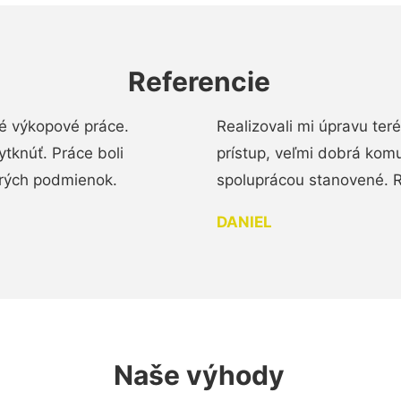
Referencie
é výkopové práce.
Realizovali mi úpravu te
tknúť. Práce boli
prístup, veľmi dobrá komu
brých podmienok.
spoluprácou stanovené. R
DANIEL
Naše výhody