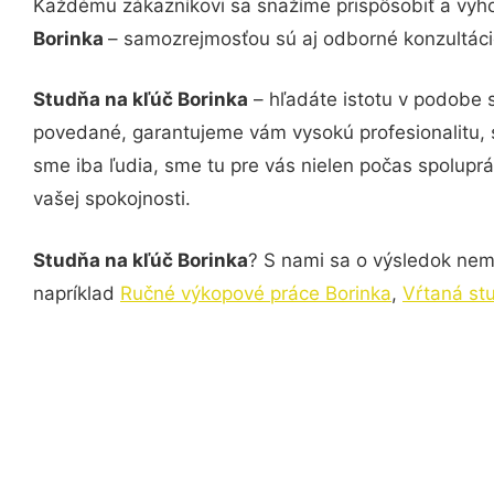
Každému zákazníkovi sa snažíme prispôsobiť a vyho
Borinka
– samozrejmosťou sú aj odborné konzultácie
Studňa na kľúč Borinka
– hľadáte istotu v podobe 
povedané, garantujeme vám vysokú profesionalitu, 
sme iba ľudia, sme tu pre vás nielen počas spoluprác
vašej spokojnosti.
Studňa na kľúč Borinka
? S nami sa o výsledok nemu
napríklad
Ručné výkopové práce Borinka
,
Vŕtaná st