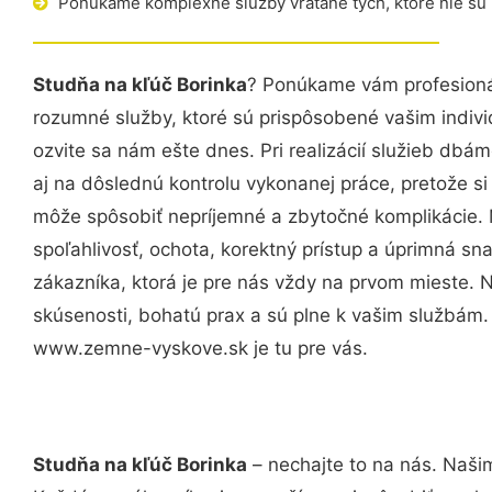
Ponúkame komplexné služby vrátane tých, ktoré nie sú
Studňa na kľúč Borinka
? Ponúkame vám profesionál
rozumné služby, ktoré sú prispôsobené vašim indi
ozvite sa nám ešte dnes. Pri realizácií služieb dbám
aj na dôslednú kontrolu vykonanej práce, pretože 
môže spôsobiť nepríjemné a zbytočné komplikácie. 
spoľahlivosť, ochota, korektný prístup a úprimná 
zákazníka, ktorá je pre nás vždy na prvom mieste. 
skúsenosti, bohatú prax a sú plne k vašim službám
www.zemne-vyskove.sk je tu pre vás.
Studňa na kľúč Borinka
– nechajte to na nás. Našim