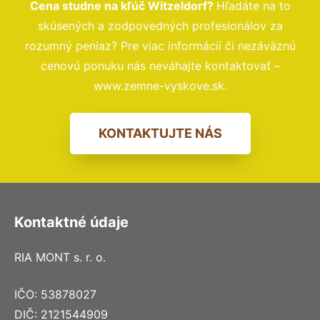
Cena studne na kľúč Witzeldorf?
Hľadáte na to
skúsených a zodpovedných profesionálov za
rozumný peniaz? Pre viac informácií či nezáväznú
cenovú ponuku nás neváhajte kontaktovať –
www.zemne-vyskove.sk.
KONTAKTUJTE NÁS
Kontaktné údaje
RIA MONT s. r. o.
IČO: 53878027
DIČ: 2121544909