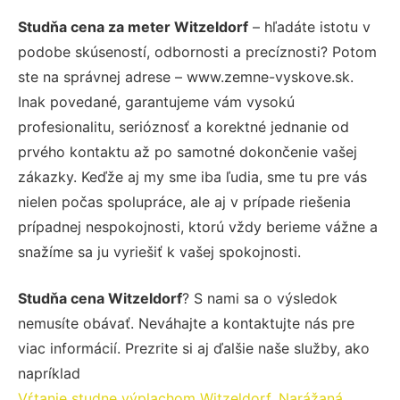
Studňa cena za meter Witzeldorf
– hľadáte istotu v
podobe skúseností, odbornosti a precíznosti? Potom
ste na správnej adrese – www.zemne-vyskove.sk.
Inak povedané, garantujeme vám vysokú
profesionalitu, serióznosť a korektné jednanie od
prvého kontaktu až po samotné dokončenie vašej
zákazky. Keďže aj my sme iba ľudia, sme tu pre vás
nielen počas spolupráce, ale aj v prípade riešenia
prípadnej nespokojnosti, ktorú vždy berieme vážne a
snažíme sa ju vyriešiť k vašej spokojnosti.
Studňa cena Witzeldorf
? S nami sa o výsledok
nemusíte obávať. Neváhajte a kontaktujte nás pre
viac informácií. Prezrite si aj ďalšie naše služby, ako
napríklad
Vŕtanie studne výplachom Witzeldorf
,
Narážaná