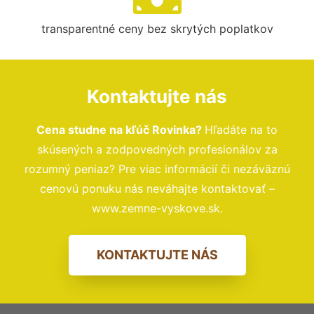
transparentné ceny bez skrytých poplatkov
Kontaktujte nás
Cena studne na kľúč Rovinka?
Hľadáte na to
skúsených a zodpovedných profesionálov za
rozumný peniaz? Pre viac informácií či nezáväznú
cenovú ponuku nás neváhajte kontaktovať –
www.zemne-vyskove.sk.
KONTAKTUJTE NÁS