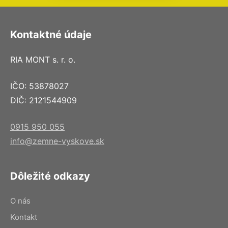
Kontaktné údaje
RIA MONT s. r. o.
IČO: 53878027
DIČ: 2121544909
0915 950 055
info@zemne-vyskove.sk
Dôležité odkazy
O nás
Kontakt