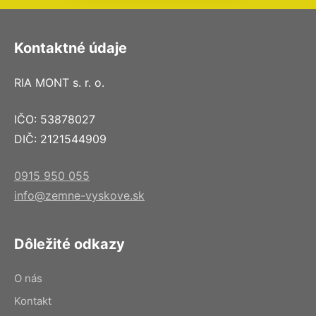
Kontaktné údaje
RIA MONT s. r. o.
IČO: 53878027
DIČ: 2121544909
0915 950 055
info@zemne-vyskove.sk
Dôležité odkazy
O nás
Kontakt