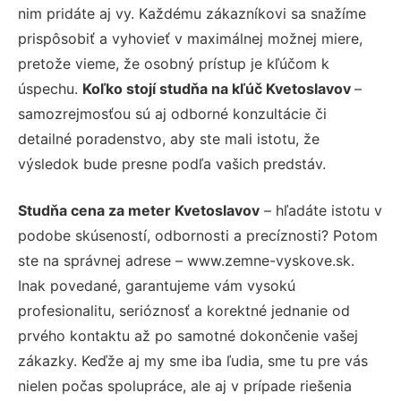
nim pridáte aj vy. Každému zákazníkovi sa snažíme
prispôsobiť a vyhovieť v maximálnej možnej miere,
pretože vieme, že osobný prístup je kľúčom k
úspechu.
Koľko stojí studňa na kľúč Kvetoslavov
–
samozrejmosťou sú aj odborné konzultácie či
detailné poradenstvo, aby ste mali istotu, že
výsledok bude presne podľa vašich predstáv.
Studňa cena za meter Kvetoslavov
– hľadáte istotu v
podobe skúseností, odbornosti a precíznosti? Potom
ste na správnej adrese – www.zemne-vyskove.sk.
Inak povedané, garantujeme vám vysokú
profesionalitu, serióznosť a korektné jednanie od
prvého kontaktu až po samotné dokončenie vašej
zákazky. Keďže aj my sme iba ľudia, sme tu pre vás
nielen počas spolupráce, ale aj v prípade riešenia