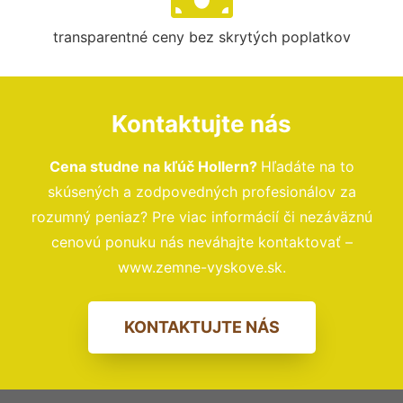
transparentné ceny bez skrytých poplatkov
Kontaktujte nás
Cena studne na kľúč Hollern?
Hľadáte na to
skúsených a zodpovedných profesionálov za
rozumný peniaz? Pre viac informácií či nezáväznú
cenovú ponuku nás neváhajte kontaktovať –
www.zemne-vyskove.sk.
KONTAKTUJTE NÁS