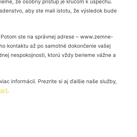
vieme, že osobný prístup je kľúčom k úspechu.
adenstvo, aby ste mali istotu, že výsledok bude
i? Potom ste na správnej adrese – www.zemne-
vého kontaktu až po samotné dokončenie vašej
adnej nespokojnosti, ktorú vždy berieme vážne a
c informácií. Prezrite si aj ďalšie naše služby,
orf
.