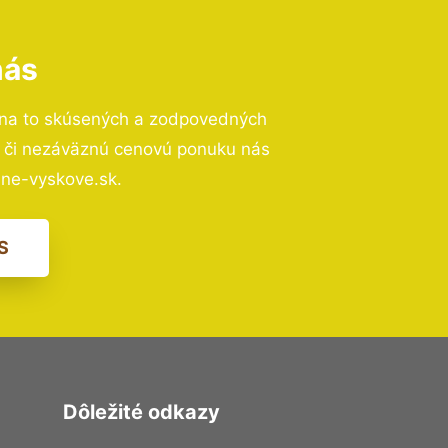
nás
na to skúsených a zodpovedných
ií či nezáväznú cenovú ponuku nás
ne-vyskove.sk.
S
Dôležité odkazy