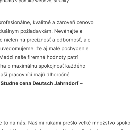
 priamo v ponuke webovej stránky.
ofesionálne, kvalitné a zároveň cenovo
viduálnym požiadavkám. Neváhajte a
e nielen na precíznosť a odbornosť, ale
si uvedomujeme, že aj malé pochybenie
Medzi naše firemné hodnoty patrí
snaha o maximálnu spokojnosť každého
Naši pracovníci majú dlhoročné
.
Studne cena Deutsch Jahrndorf
–
e to na nás. Našimi rukami prešlo veľké množstvo spoko