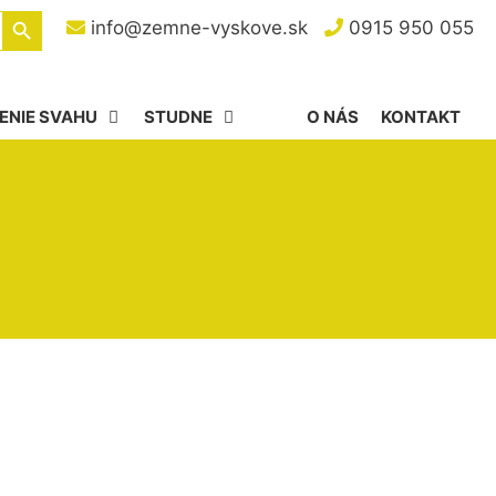
Search Button
info@zemne-vyskove.sk
0915 950 055
ENIE SVAHU
STUDNE
O NÁS
KONTAKT