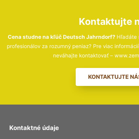
Kontaktujte 
Cena studne na kľúč Deutsch Jahrndorf?
Hľadáte 
profesionálov za rozumný peniaz? Pre viac informác
neváhajte kontaktovať – www.zem
KONTAKTUJTE NÁ
Kontaktné údaje