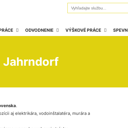
Search
for:
PRÁCE
ODVODNENIE
VÝŠKOVÉ PRÁCE
SPEVN
 Jahrndorf
ovenska
.
ícii aj elektrikára, vodoinštalatéra, murára a