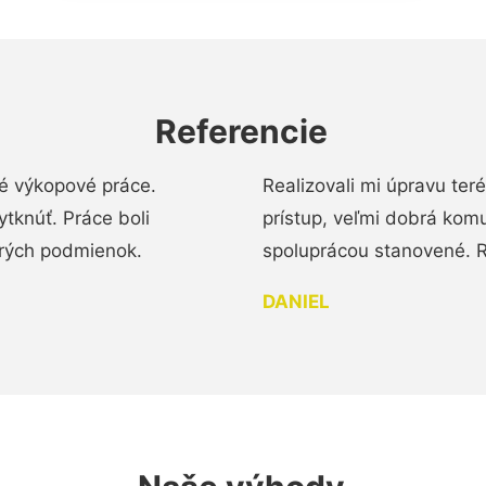
Referencie
é výkopové práce.
Realizovali mi úpravu te
tknúť. Práce boli
prístup, veľmi dobrá komu
brých podmienok.
spoluprácou stanovené. R
DANIEL