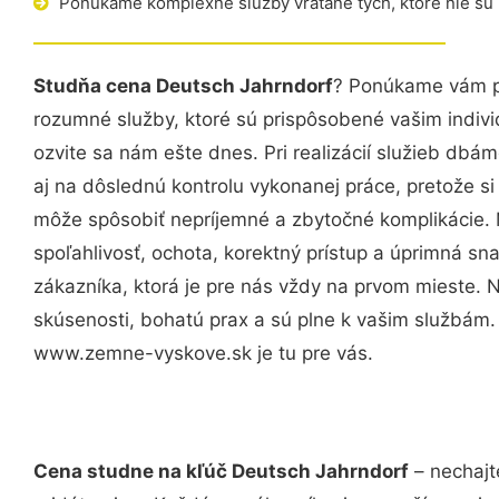
Ponúkame komplexné služby vrátane tých, ktoré nie sú
Studňa cena Deutsch Jahrndorf
? Ponúkame vám pr
rozumné služby, ktoré sú prispôsobené vašim indi
ozvite sa nám ešte dnes. Pri realizácií služieb dbám
aj na dôslednú kontrolu vykonanej práce, pretože 
môže spôsobiť nepríjemné a zbytočné komplikácie. 
spoľahlivosť, ochota, korektný prístup a úprimná 
zákazníka, ktorá je pre nás vždy na prvom mieste. 
skúsenosti, bohatú prax a sú plne k vašim službám
www.zemne-vyskove.sk je tu pre vás.
Cena studne na kľúč Deutsch Jahrndorf
– nechajt