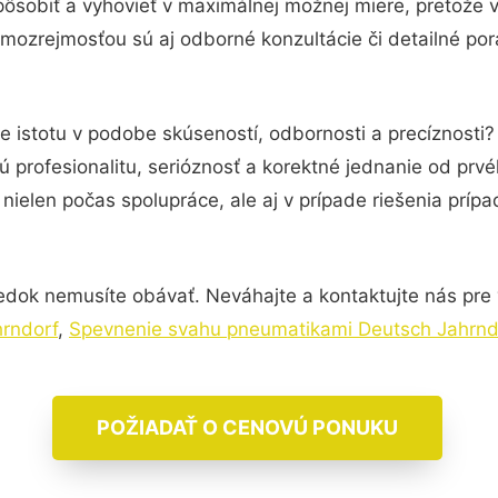
pôsobiť a vyhovieť v maximálnej možnej miere, pretože 
mozrejmosťou sú aj odborné konzultácie či detailné por
e istotu v podobe skúseností, odbornosti a precíznost
 profesionalitu, serióznosť a korektné jednanie od pr
nielen počas spolupráce, ale aj v prípade riešenia príp
edok nemusíte obávať. Neváhajte a kontaktujte nás pre via
rndorf
,
Spevnenie svahu pneumatikami Deutsch Jahrnd
POŽIADAŤ O CENOVÚ PONUKU