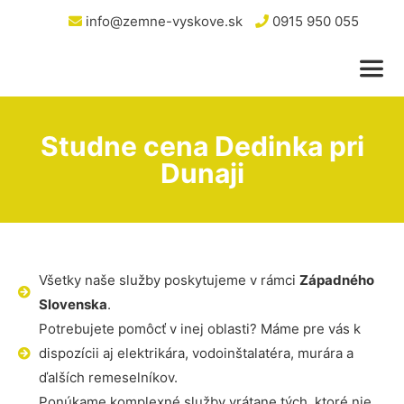
info@zemne-vyskove.sk
0915 950 055
Studne cena Dedinka pri
Dunaji
Všetky naše služby poskytujeme v rámci
Západného
Slovenska
.
Potrebujete pomôcť v inej oblasti? Máme pre vás k
dispozícii aj elektrikára, vodoinštalatéra, murára a
ďalších remeselníkov.
Ponúkame komplexné služby vrátane tých, ktoré nie