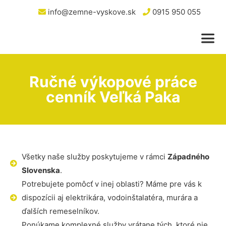
info@zemne-vyskove.sk
0915 950 055
Ručné výkopové práce
cenník Veľká Paka
Všetky naše služby poskytujeme v rámci
Západného
Slovenska
.
Potrebujete pomôcť v inej oblasti? Máme pre vás k
dispozícii aj elektrikára, vodoinštalatéra, murára a
ďalších remeselníkov.
Ponúkame komplexné služby vrátane tých, ktoré nie