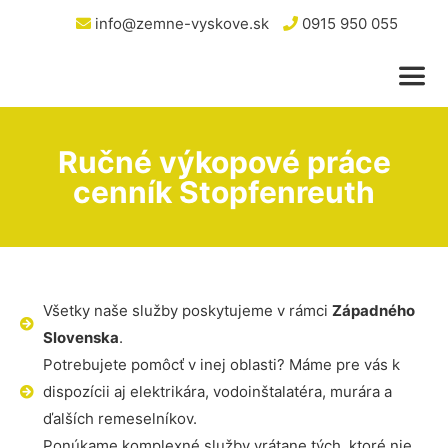
info@zemne-vyskove.sk
0915 950 055
Ručné výkopové práce
cenník Stopfenreuth
Všetky naše služby poskytujeme v rámci
Západného
Slovenska
.
Potrebujete pomôcť v inej oblasti? Máme pre vás k
dispozícii aj elektrikára, vodoinštalatéra, murára a
ďalších remeselníkov.
Ponúkame komplexné služby vrátane tých, ktoré nie