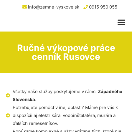
info@zemne-vyskove.sk
0915 950 055
Ručné výkopové práce
cenník Rusovce
Všetky naše služby poskytujeme v rámci
Západného
Slovenska
.
Potrebujete pomôcť v inej oblasti? Máme pre vás k
dispozícii aj elektrikára, vodoinštalatéra, murára a
ďalších remeselníkov.
Ponúkame komplexné služby vrátane tých, ktoré nie