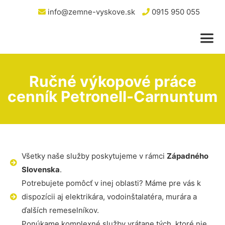
info@zemne-vyskove.sk
0915 950 055
Ručné výkopové práce
cenník Petronell-Carnuntum
Všetky naše služby poskytujeme v rámci
Západného
Slovenska
.
Potrebujete pomôcť v inej oblasti? Máme pre vás k
dispozícii aj elektrikára, vodoinštalatéra, murára a
ďalších remeselníkov.
Ponúkame komplexné služby vrátane tých, ktoré nie