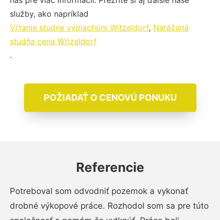
nás pre viac informácií. Prezrite si aj ďalšie naše
služby, ako napríklad
Vŕtanie studne výplachom Witzeldorf
,
Narážaná
studňa cena Witzeldorf
.
POŽIADAŤ O CENOVÚ PONUKU
Referencie
Potreboval som odvodniť pozemok a vykonať
drobné výkopové práce. Rozhodol som sa pre túto