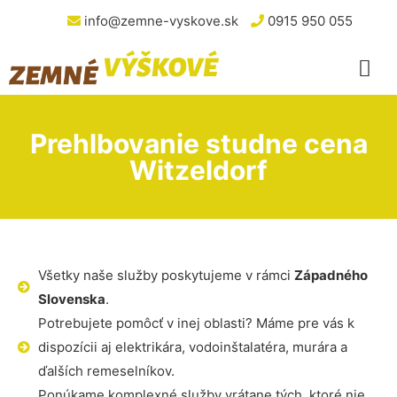
info@zemne-vyskove.sk
0915 950 055
Prehlbovanie studne cena
Witzeldorf
Všetky naše služby poskytujeme v rámci
Západného
Slovenska
.
Potrebujete pomôcť v inej oblasti? Máme pre vás k
dispozícii aj elektrikára, vodoinštalatéra, murára a
ďalších remeselníkov.
Ponúkame komplexné služby vrátane tých, ktoré nie