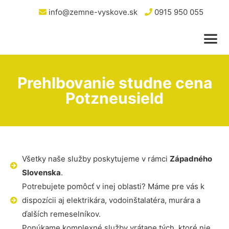
info@zemne-vyskove.sk
0915 950 055
Prehlbovanie studne cena
Potzneusield
Všetky naše služby poskytujeme v rámci
Západného
Slovenska
.
Potrebujete pomôcť v inej oblasti? Máme pre vás k
dispozícii aj elektrikára, vodoinštalatéra, murára a
ďalších remeselníkov.
Ponúkame komplexné služby vrátane tých, ktoré nie