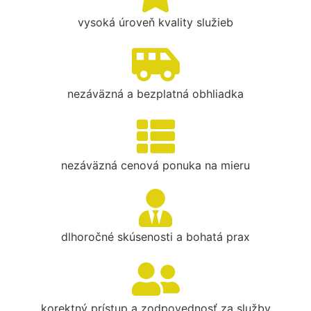
vysoká úroveň kvality služieb
nezáväzná a bezplatná obhliadka
nezáväzná cenová ponuka na mieru
dlhoročné skúsenosti a bohatá prax
korektný prístup a zodpovednosť za služby