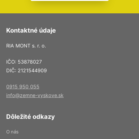
Kontaktné údaje
RIA MONT s. r. o.
IČO: 53878027
DIČ: 2121544909
0915 950 055
info@zemne-vyskove.sk
Dôležité odkazy
O nás