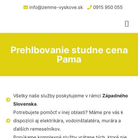
info@zemne-vyskove.sk
0915 950 055
Prehlbovanie studne cena
Pama
Všetky naše služby poskytujeme v rámci
Západného
Slovenska
.
Potrebujete pomôcť v inej oblasti? Máme pre vás k
dispozícii aj elektrikára, vodoinštalatéra, murára a
ďalších remeselníkov.
Ponúkame komplexné služby vrátane tých, ktoré nie