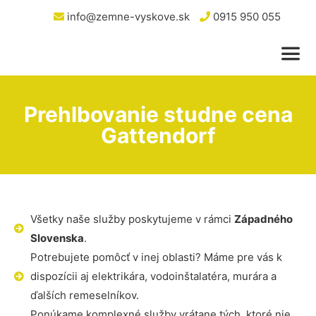
info@zemne-vyskove.sk
0915 950 055
Prehlbovanie studne cena
Gattendorf
Všetky naše služby poskytujeme v rámci
Západného
Slovenska
.
Potrebujete pomôcť v inej oblasti? Máme pre vás k
dispozícii aj elektrikára, vodoinštalatéra, murára a
ďalších remeselníkov.
Ponúkame komplexné služby vrátane tých, ktoré nie