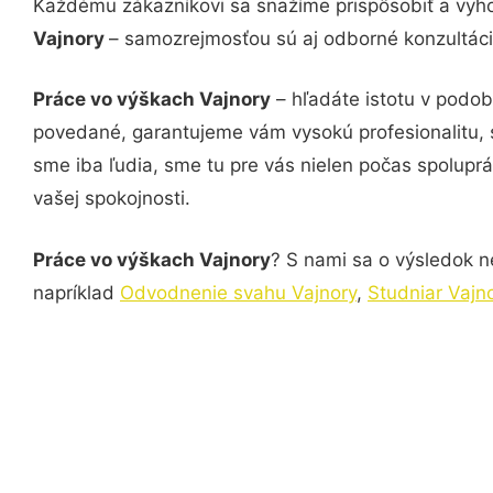
Každému zákazníkovi sa snažíme prispôsobiť a vyho
Vajnory
– samozrejmosťou sú aj odborné konzultácie
Práce vo výškach Vajnory
– hľadáte istotu v podo
povedané, garantujeme vám vysokú profesionalitu, 
sme iba ľudia, sme tu pre vás nielen počas spoluprác
vašej spokojnosti.
Práce vo výškach Vajnory
? S nami sa o výsledok ne
napríklad
Odvodnenie svahu Vajnory
,
Studniar Vajn