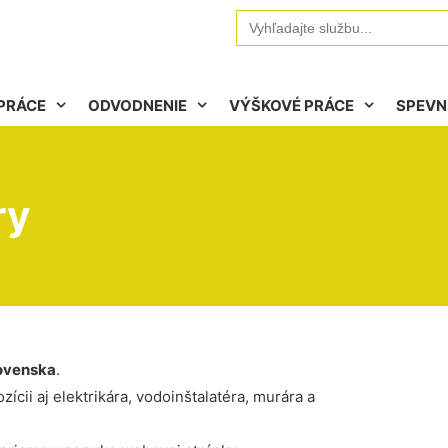
Search
for:
PRÁCE
ODVODNENIE
VÝŠKOVÉ PRÁCE
SPEVN
ry
ovenska
.
ícii aj elektrikára, vodoinštalatéra, murára a