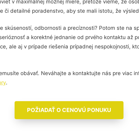
vieť v maximálnej možnej miere, pretože vieme, že oso
 či detailné poradenstvo, aby ste mali istotu, že výsl
be skúseností, odbornosti a precíznosti? Potom ste na 
serióznosť a korektné jednanie od prvého kontaktu až 
e, ale aj v prípade riešenia prípadnej nespokojnosti, kt
musíte obávať. Neváhajte a kontaktujte nás pre viac info
ory
.
POŽIADAŤ O CENOVÚ PONUKU