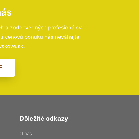
nás
ch a zodpovedných profesionálov
znú cenovú ponuku nás neváhajte
skove.sk.
S
Dôležité odkazy
O nás