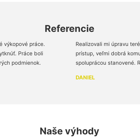
Referencie
é výkopové práce.
Realizovali mi úpravu te
tknúť. Práce boli
prístup, veľmi dobrá komu
brých podmienok.
spoluprácou stanovené. R
DANIEL
Naše výhody