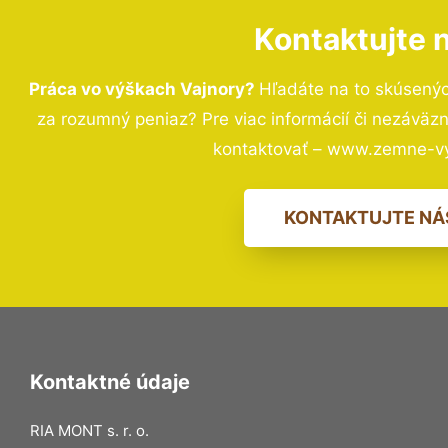
Kontaktujte 
Práca vo výškach Vajnory?
Hľadáte na to skúsený
za rozumný peniaz? Pre viac informácií či nezávä
kontaktovať – www.zemne-vy
KONTAKTUJTE NÁ
Kontaktné údaje
RIA MONT s. r. o.