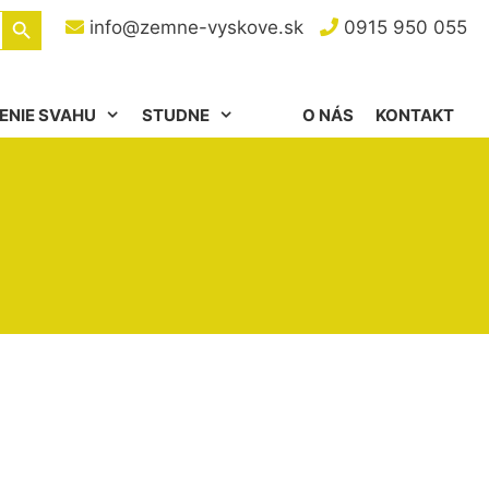
Search Button
info@zemne-vyskove.sk
0915 950 055
ENIE SVAHU
STUDNE
O NÁS
KONTAKT