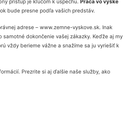
bný prístup je kľúčom k úspechu.
Práca vo výške
edok bude presne podľa vašich predstáv.
správnej adrese – www.zemne-vyskove.sk. Inak
po samotné dokončenie vašej zákazky. Keďže aj my
orú vždy berieme vážne a snažíme sa ju vyriešiť k
rmácií. Prezrite si aj ďalšie naše služby, ako