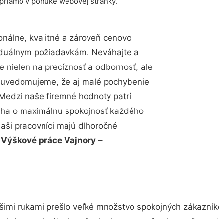
 priamo v ponuke webovej stránky.
nálne, kvalitné a zároveň cenovo
viduálnym požiadavkám. Neváhajte a
e nielen na precíznosť a odbornosť, ale
si uvedomujeme, že aj malé pochybenie
Medzi naše firemné hodnoty patrí
snaha o maximálnu spokojnosť každého
Naši pracovníci majú dlhoročné
.
Výškové práce Vajnory
–
šimi rukami prešlo veľké množstvo spokojných zákazníko