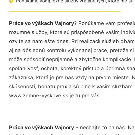
Ponúkame komplexné služby vrátane tých, ktoré nie sú
Práce vo výškach Vajnory
? Ponúkame vám profesio
rozumné služby, ktoré sú prispôsobené vašim indi
ozvite sa nám ešte dnes. Pri realizácií služieb dbám
aj na dôslednú kontrolu vykonanej práce, pretože 
môže spôsobiť nepríjemné a zbytočné komplikácie. 
spoľahlivosť, ochota, korektný prístup a úprimná 
zákazníka, ktorá je pre nás vždy na prvom mieste. 
skúsenosti, bohatú prax a sú plne k vašim službám
www.zemne-vyskove.sk je tu pre vás.
Práca vo výškach Vajnory
– nechajte to na nás. Na