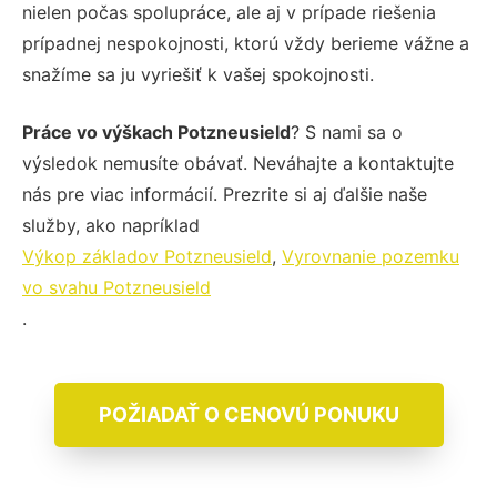
nielen počas spolupráce, ale aj v prípade riešenia
prípadnej nespokojnosti, ktorú vždy berieme vážne a
snažíme sa ju vyriešiť k vašej spokojnosti.
Práce vo výškach Potzneusield
? S nami sa o
výsledok nemusíte obávať. Neváhajte a kontaktujte
nás pre viac informácií. Prezrite si aj ďalšie naše
služby, ako napríklad
Výkop základov Potzneusield
,
Vyrovnanie pozemku
vo svahu Potzneusield
.
POŽIADAŤ O CENOVÚ PONUKU