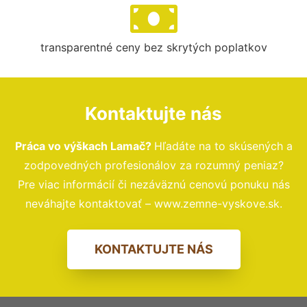
transparentné ceny bez skrytých poplatkov
Kontaktujte nás
Práca vo výškach Lamač?
Hľadáte na to skúsených a
zodpovedných profesionálov za rozumný peniaz?
Pre viac informácií či nezáväznú cenovú ponuku nás
neváhajte kontaktovať – www.zemne-vyskove.sk.
KONTAKTUJTE NÁS