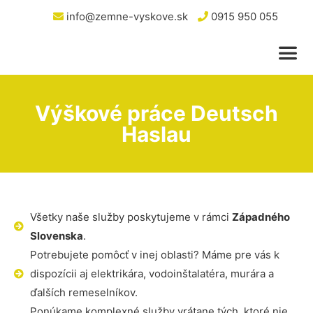
info@zemne-vyskove.sk
0915 950 055
Výškové práce Deutsch
Haslau
Všetky naše služby poskytujeme v rámci
Západného
Slovenska
.
Potrebujete pomôcť v inej oblasti? Máme pre vás k
dispozícii aj elektrikára, vodoinštalatéra, murára a
ďalších remeselníkov.
Ponúkame komplexné služby vrátane tých, ktoré nie