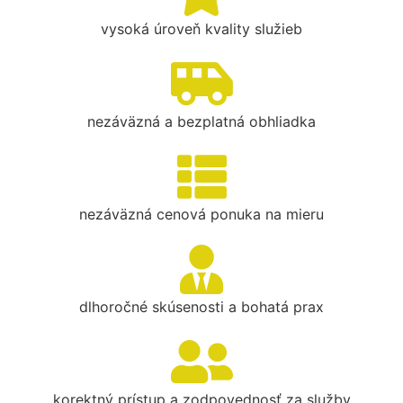
vysoká úroveň kvality služieb
nezáväzná a bezplatná obhliadka
nezáväzná cenová ponuka na mieru
dlhoročné skúsenosti a bohatá prax
korektný prístup a zodpovednosť za služby