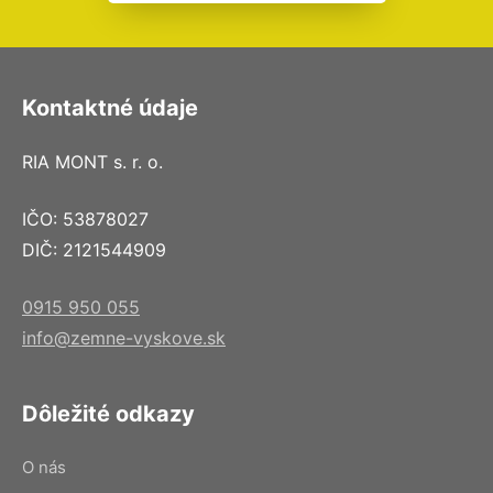
Kontaktné údaje
RIA MONT s. r. o.
IČO: 53878027
DIČ: 2121544909
0915 950 055
info@zemne-vyskove.sk
Dôležité odkazy
O nás