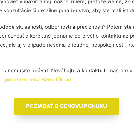
vyhovieť v maximálnej možnej miere, pretože vieme, že 
konzultácie či detailné poradenstvo, aby ste mali isto
podobe skúseností, odbornosti a precíznosti? Potom st
serióznosť a korektné jednanie od prvého kontaktu až 
e, ale aj v prípade riešenia prípadnej nespokojnosti, kt
ok nemusíte obávať. Neváhajte a kontaktujte nás pre viac
ie pozemku cena Bernolákovo
.
POŽIADAŤ O CENOVÚ PONUKU