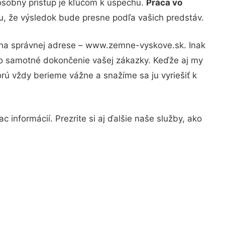
osobný prístup je kľúčom k úspechu.
Práca vo
tu, že výsledok bude presne podľa vašich predstáv.
e na správnej adrese – www.zemne-vyskove.sk. Inak
po samotné dokončenie vašej zákazky. Keďže aj my
orú vždy berieme vážne a snažíme sa ju vyriešiť k
 informácií. Prezrite si aj ďalšie naše služby, ako