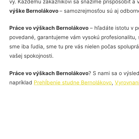
vy. Každému zákazníkovi sa snažíme prispôsobiť a 
výške Bernolákovo
– samozrejmosťou sú aj odborné 
Práce vo výškach Bernolákovo
– hľadáte istotu v 
povedané, garantujeme vám vysokú profesionalitu, 
sme iba ľudia, sme tu pre vás nielen počas spoluprác
vašej spokojnosti.
Práce vo výškach Bernolákovo
? S nami sa o výsled
napríklad
Prehĺbenie studne Bernolákovo
,
Vyrovnan