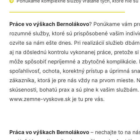
Ponúkame komplexné služby vrátane tých, ktoré nie sú
Práce vo výškach Bernolákovo
? Ponúkame vám prof
rozumné služby, ktoré sú prispôsobené vašim indi
ozvite sa nám ešte dnes. Pri realizácií služieb dbám
aj na dôslednú kontrolu vykonanej práce, pretože 
môže spôsobiť nepríjemné a zbytočné komplikácie. 
spoľahlivosť, ochota, korektný prístup a úprimná 
zákazníka, ktorá je pre nás vždy na prvom mieste. 
skúsenosti, bohatú prax a sú plne k vašim službám
www.zemne-vyskove.sk je tu pre vás.
Práca vo výškach Bernolákovo
– nechajte to na ná