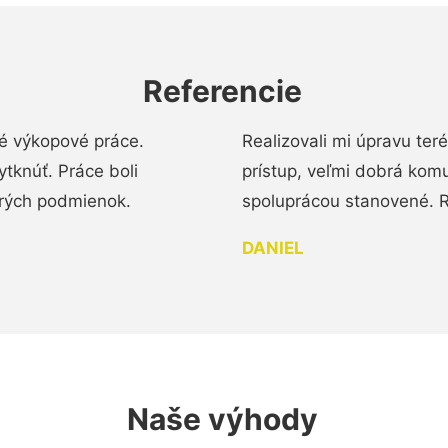
Referencie
é výkopové práce.
Realizovali mi úpravu te
tknúť. Práce boli
prístup, veľmi dobrá komu
brých podmienok.
spoluprácou stanovené. R
DANIEL
Naše výhody