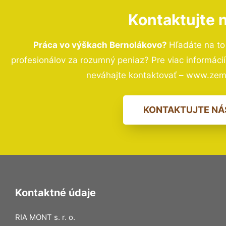
Kontaktujte 
Práca vo výškach Bernolákovo?
Hľadáte na t
profesionálov za rozumný peniaz? Pre viac informác
neváhajte kontaktovať – www.zem
KONTAKTUJTE NÁ
Kontaktné údaje
RIA MONT s. r. o.