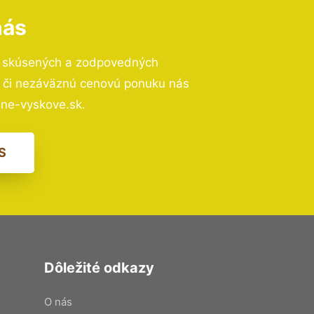
nás
o skúsených a zodpovedných
ií či nezáväznú cenovú ponuku nás
ne-vyskove.sk.
S
Dôležité odkazy
O nás