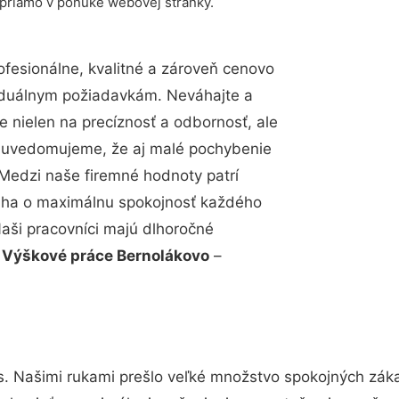
 priamo v ponuke webovej stránky.
esionálne, kvalitné a zároveň cenovo
viduálnym požiadavkám. Neváhajte a
e nielen na precíznosť a odbornosť, ale
si uvedomujeme, že aj malé pochybenie
Medzi naše firemné hodnoty patrí
snaha o maximálnu spokojnosť každého
Naši pracovníci majú dlhoročné
.
Výškové práce Bernolákovo
–
s. Našimi rukami prešlo veľké množstvo spokojných záka