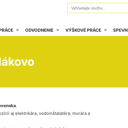
Search
for:
PRÁCE
ODVODNENIE
VÝŠKOVÉ PRÁCE
SPEVN
lákovo
ovenska
.
ícii aj elektrikára, vodoinštalatéra, murára a