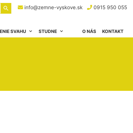
Search Button
info@zemne-vyskove.sk
0915 950 055
ENIE SVAHU
STUDNE
O NÁS
KONTAKT