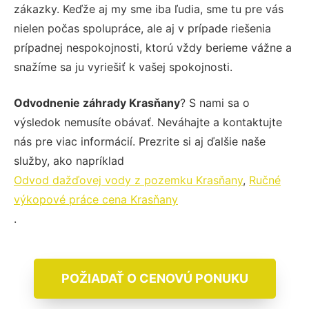
zákazky. Keďže aj my sme iba ľudia, sme tu pre vás
nielen počas spolupráce, ale aj v prípade riešenia
prípadnej nespokojnosti, ktorú vždy berieme vážne a
snažíme sa ju vyriešiť k vašej spokojnosti.
Odvodnenie záhrady Krasňany
? S nami sa o
výsledok nemusíte obávať. Neváhajte a kontaktujte
nás pre viac informácií. Prezrite si aj ďalšie naše
služby, ako napríklad
Odvod dažďovej vody z pozemku Krasňany
,
Ručné
výkopové práce cena Krasňany
.
POŽIADAŤ O CENOVÚ PONUKU