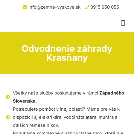
info@zemne-vyskove.sk
0915 950 055
Odvodnenie záhrady
Krasňany
Všetky naše služby poskytujeme v rámci
Západného
Slovenska
.
Potrebujete pomôcť v inej oblasti? Máme pre vás k
dispozícii aj elektrikára, vodoinštalatéra, murára a
ďalších remeselníkov.
Ponúkame komplexné služby vrátane tých, ktoré nie