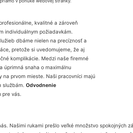
 priamo v ponuke webovej stránky.
ofesionálne, kvalitné a zároveň
im individuálnym požiadavkám.
 služieb dbáme nielen na precíznosť a
ráce, pretože si uvedomujeme, že aj
čné komplikácie. Medzi naše firemné
up a úprimná snaha o maximálnu
y na prvom mieste. Naši pracovníci majú
im službám.
Odvodnenie
 pre vás.
nás. Našimi rukami prešlo veľké množstvo spokojných zá