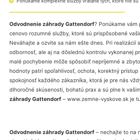
Ponúkame komplexné služby vrátane tých, ktoré nie sú
Odvodnenie záhrady Gattendorf
? Ponúkame vám pr
cenovo rozumné služby, ktoré sú prispôsobené vaš
Neváhajte a ozvite sa nám ešte dnes. Pri realizácií
odbornosť, ale aj na dôslednú kontrolu vykonanej p
malé pochybenie môže spôsobiť nepríjemné a zbyto
hodnoty patrí spoľahlivosť, ochota, korektný príst
spokojnosť každého zákazníka, ktorá je pre nás vžd
dlhoročné skúsenosti, bohatú prax a sú plne k vaš
záhrady Gattendorf
– www.zemne-vyskove.sk je tu
Odvodnenie záhrady Gattendorf
– nechajte to na 