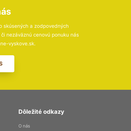
nás
to skúsených a zodpovedných
ií či nezáväznú cenovú ponuku nás
ne-vyskove.sk.
S
Dôležité odkazy
O nás