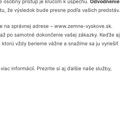
že osobný prístup je kľúčom k úspechu.
Odvodnenie
otu, že výsledok bude presne podľa vašich predstáv.
ste na správnej adrese – www.zemne-vyskove.sk.
u až po samotné dokončenie vašej zákazky. Keďže aj
, ktorú vždy berieme vážne a snažíme sa ju vyriešiť
ac informácií. Prezrite si aj ďalšie naše služby,