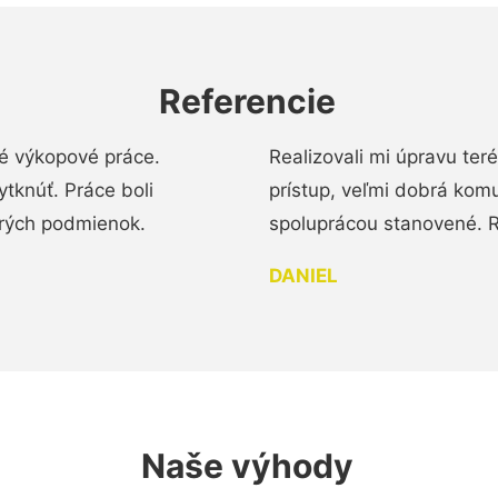
Referencie
é výkopové práce.
Realizovali mi úpravu te
tknúť. Práce boli
prístup, veľmi dobrá komu
brých podmienok.
spoluprácou stanovené. R
DANIEL
Naše výhody