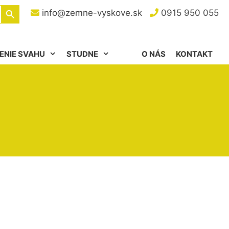
Search Button
info@zemne-vyskove.sk
0915 950 055
ENIE SVAHU
STUDNE
O NÁS
KONTAKT