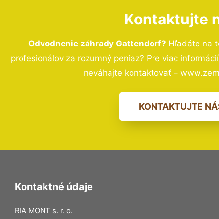
Kontaktujte 
Odvodnenie záhrady Gattendorf?
Hľadáte na 
profesionálov za rozumný peniaz? Pre viac informác
neváhajte kontaktovať – www.zem
KONTAKTUJTE NÁ
Kontaktné údaje
RIA MONT s. r. o.