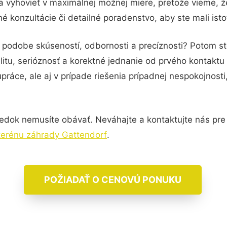
a vyhovieť v maximálnej možnej miere, pretože vieme, 
 konzultácie či detailné poradenstvo, aby ste mali ist
v podobe skúseností, odbornosti a precíznosti? Potom 
itu, serióznosť a korektné jednanie od prvého kontakt
práce, ale aj v prípade riešenia prípadnej nespokojnosti
edok nemusíte obávať. Neváhajte a kontaktujte nás pre vi
terénu záhrady Gattendorf
.
POŽIADAŤ O CENOVÚ PONUKU