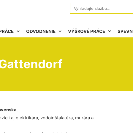
Search
for:
PRÁCE
ODVODNENIE
VÝŠKOVÉ PRÁCE
SPEVN
Gattendorf
ovenska
.
ícii aj elektrikára, vodoinštalatéra, murára a